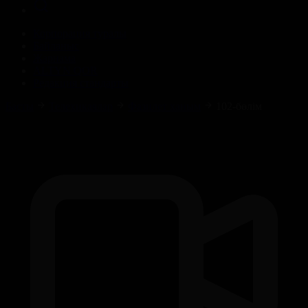
Корпорация туралы
Байланыс
Жарнама
ALTYN QOR
Редакция стандарты
Басты
Телехикаялар
Фазилет ханым
102-бөлім