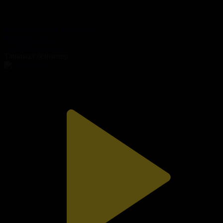
Фазилет ханым. 169-бөлім
Фазилет ханым
04.10.2025, 02:25
Танымал бейнелер