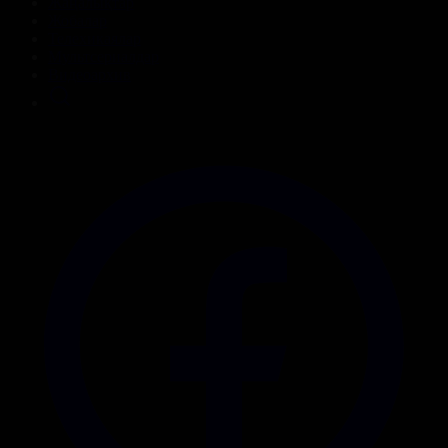
Жаңалықтар
Жобалар
Телехикаялар
Мультсериалдар
Видеоархив