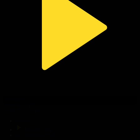
314-бөлім
Сезім мен серт
03.08.2026, 20:10
Басты
Тікелей эфир
Бағдарлама кестесі