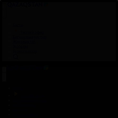
Басты
Тікелей эфир
Бағдарлама кестесі
Жаңалықтар
Жобалар
Телехикаялар
Басты
Тікелей эфир
Бағдарлама кестесі
Жаңалықтар
Жобалар
Телехикаялар