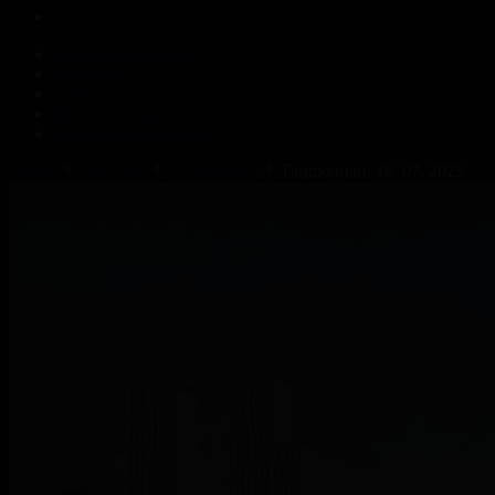
Корпорация туралы
Байланыс
Жарнама
ALTYN QOR
Редакция стандарты
Басты
Жобалар
Таңшолпан
Таңшолпан. 19. 07. 2025