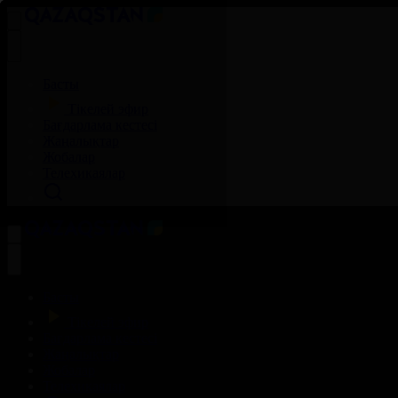
Басты
Тікелей эфир
Бағдарлама кестесі
Жаңалықтар
Жобалар
Телехикаялар
Басты
Тікелей эфир
Бағдарлама кестесі
Жаңалықтар
Жобалар
Телехикаялар