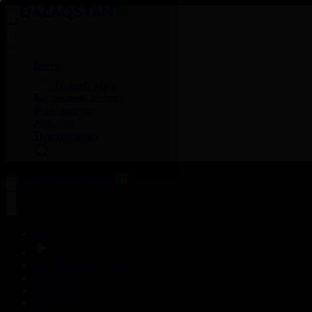
Басты
Тікелей эфир
Бағдарлама кестесі
Жаңалықтар
Жобалар
Телехикаялар
Басты
Тікелей эфир
Бағдарлама кестесі
Жаңалықтар
Жобалар
Телехикаялар