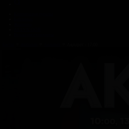
Корпорация туралы
Байланыс
Жарнама
ALTYN QOR
Редакция стандарты
Басты
Жобалар
Ақпарат
Ақпарат - 17:00