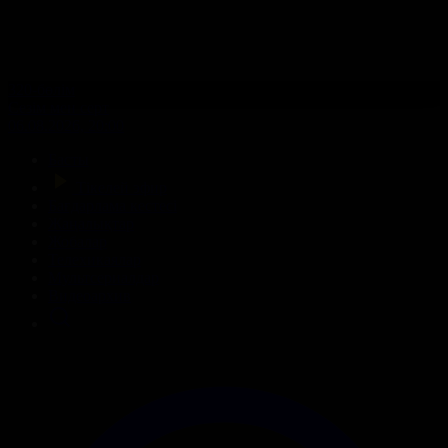
320-бөлім
Сезім мен серт
06.08.2026, 20:00
Басты
Тікелей эфир
Бағдарлама кестесі
Жаңалықтар
Жобалар
Телехикаялар
Мультсериалдар
Видеоархив