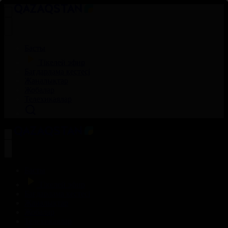
Басты
Тікелей эфир
Бағдарлама кестесі
Жаңалықтар
Жобалар
Телехикаялар
Басты
Тікелей эфир
Бағдарлама кестесі
Жаңалықтар
Жобалар
Телехикаялар