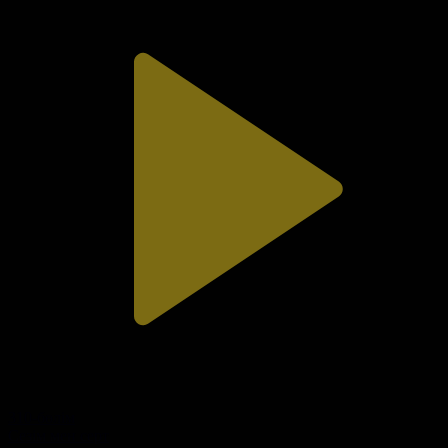
310-бөлім
Сезім мен серт