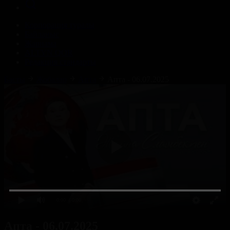
Корпорация туралы
Байланыс
Жарнама
ALTYN QOR
Редакция стандарты
Басты
Жобалар
Апта
Апта - 06.07.2025
0:00
/ 0:00
Апта - 06.07.2025