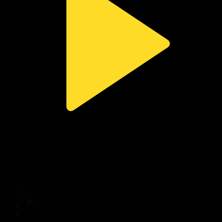
312-бөлім
Сезім мен серт
02.08.2026, 20:10
Басты
Тікелей эфир
Бағдарлама кестесі