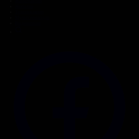
Жаңалықтар
Жобалар
Телехикаялар
Мультсериалдар
Видеоархив