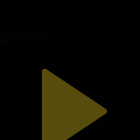
Фазилет ханым. 169-бөлім
Фазилет ханым
04.10.2025, 02:25
Танымал бейнелер