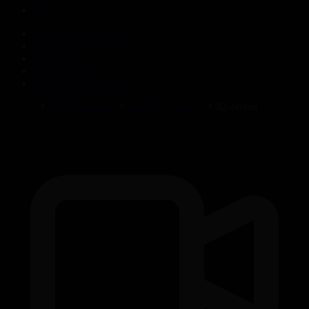
Корпорация туралы
Байланыс
Жарнама
ALTYN QOR
Редакция стандарты
Басты
Телехикаялар
Фазилет ханым
82-бөлім