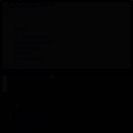
Басты
Тікелей эфир
Бағдарлама кестесі
Жаңалықтар
Жобалар
Телехикаялар
Басты
Тікелей эфир
Бағдарлама кестесі
Жаңалықтар
Жобалар
Телехикаялар