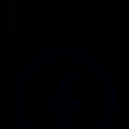
Жаңалықтар
Жобалар
Телехикаялар
Мультсериалдар
Видеоархив