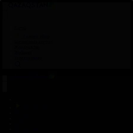
Басты
Тікелей эфир
Бағдарлама кестесі
Жаңалықтар
Жобалар
Телехикаялар
Басты
Тікелей эфир
Бағдарлама кестесі
Жаңалықтар
Жобалар
Телехикаялар