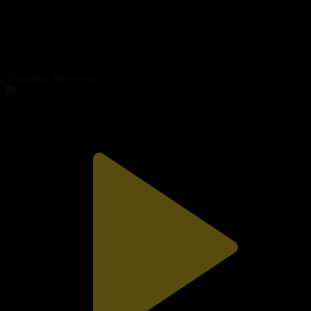
122-бөлім
Ләйлә
08.12.2025, 22:20
Танымал бейнелер