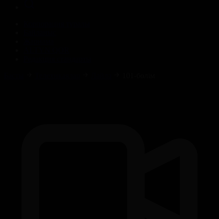
Корпорация туралы
Байланыс
Жарнама
ALTYN QOR
Редакция стандарты
Басты
Телехикаялар
Ләйлә
101-бөлім