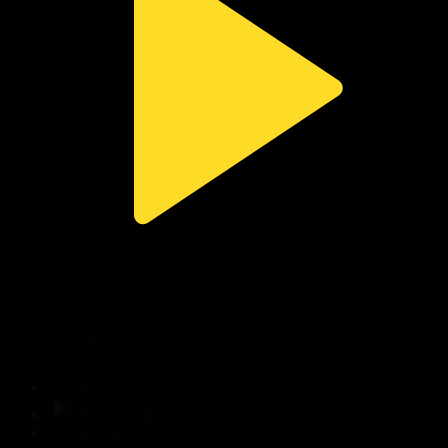
316-бөлім
Сезім мен серт
04.08.2026, 20:10
Басты
Тікелей эфир
Бағдарлама кестесі