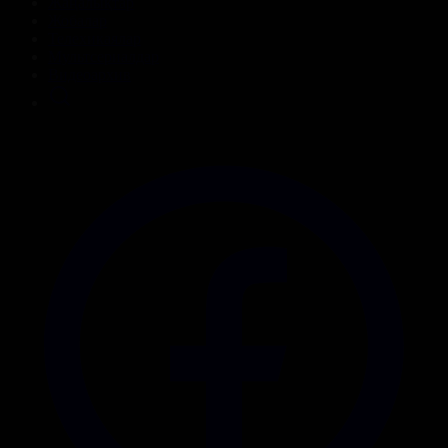
Жаңалықтар
Жобалар
Телехикаялар
Мультсериалдар
Видеоархив