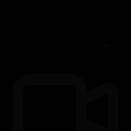
Корпорация туралы
Байланыс
Жарнама
ALTYN QOR
Редакция стандарты
Басты
Телехикаялар
Фазилет ханым
36-бөлім