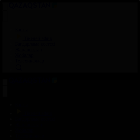
Басты
Тікелей эфир
Бағдарлама кестесі
Жаңалықтар
Жобалар
Телехикаялар
Басты
Тікелей эфир
Бағдарлама кестесі
Жаңалықтар
Жобалар
Телехикаялар