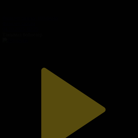
Фазилет ханым. 169-бөлім
Фазилет ханым
04.10.2025, 02:25
Танымал бейнелер