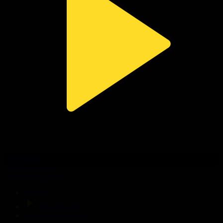
304-бөлім
Сезім мен серт
29.07.2026, 20:10
Басты
Тікелей эфир
Бағдарлама кестесі