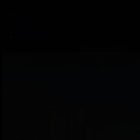
Корпорация туралы
Байланыс
Жарнама
ALTYN QOR
Редакция стандарты
Басты
Жобалар
Таңшолпан
Таңшолпан. 30.05.2025