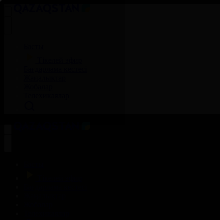
Басты
Тікелей эфир
Бағдарлама кестесі
Жаңалықтар
Жобалар
Телехикаялар
Басты
Тікелей эфир
Бағдарлама кестесі
Жаңалықтар
Жобалар
Телехикаялар