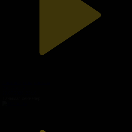
Партиялар пікірсайысы
Ашық алаң
29.07.2026, 23:18
Танымал бейнелер