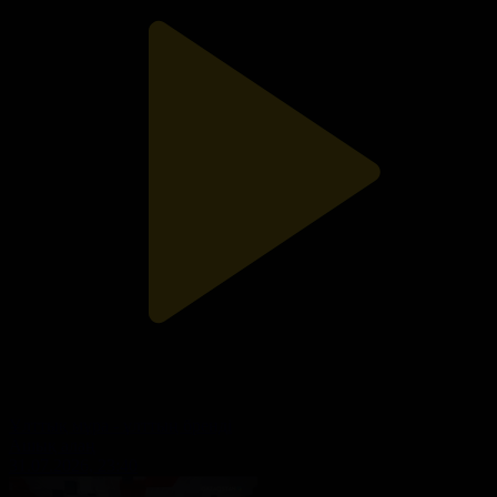
Ұлттық мұра - ұлттың бренді
Ашық алаң
31.07.2026, 23:40