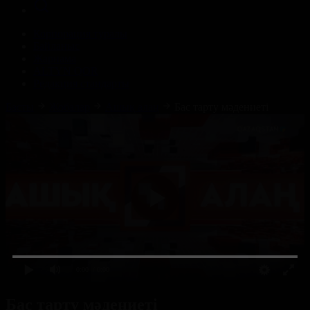
Корпорация туралы
Байланыс
Жарнама
ALTYN QOR
Редакция стандарты
Басты
Жобалар
Ашық алаң
Бас тарту мәдениеті
0:00
/ 0:00
Бас тарту мәдениеті