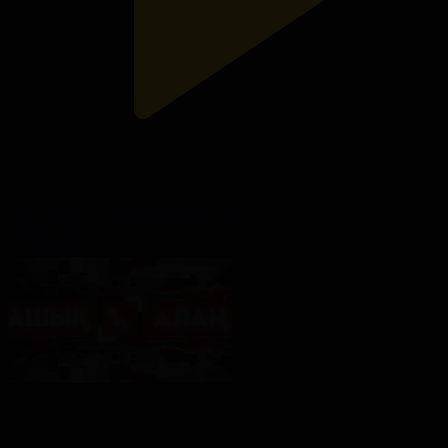
Фиджитал: Спорттың жаңа дәуірі
Ашық алаң
03.08.2026, 22:35