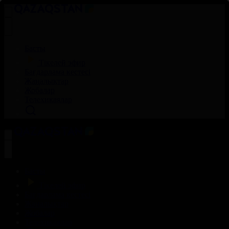
Басты
Тікелей эфир
Бағдарлама кестесі
Жаңалықтар
Жобалар
Телехикаялар
Басты
Тікелей эфир
Бағдарлама кестесі
Жаңалықтар
Жобалар
Телехикаялар