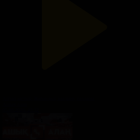
Аптап ыстық: Жаһандық жылыну салдары
Ашық алаң
05.08.2026, 23:32