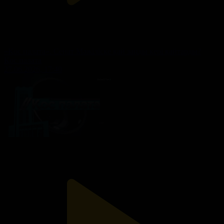
«Қос палата». Сенат Мәжіліске қай заңды кері қайтарды?
Қос палата
27.06.2026, 17:40