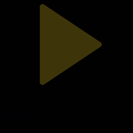
«Қос палата». Сенат қараған заңның тағы қандай жаңа
талаптары бар?
Қос палата
30.05.2026, 17:40