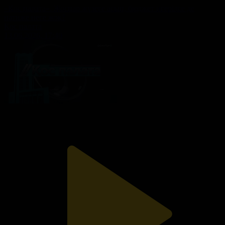
«Қос палата». Жоспар жүзеге асып, бюджет игерілсе де
нәтиже неге жоқ?
Қос палата
13.06.2026, 17:40