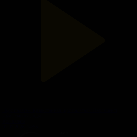
«Қос палата». Қазақстанның қос палаталы Парламенті
жұмысын аяқтады
Қос палата
01.07.2026, 14:55