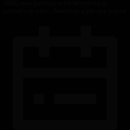
ЭЦҚ-мен рәсімделген несиелерді
азаматтар емес, банктер қайтару керек