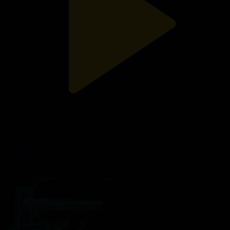
Денсаулық саласына бөлінген 124,8 млрд теңге неге игерілмей
қалған?
Қос палата
20.06.2026, 17:40