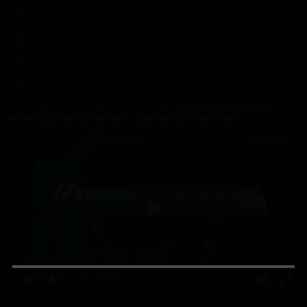
Корпорация туралы
Байланыс
Жарнама
ALTYN QOR
Редакция стандарты
Басты
Жобалар
Қос палата
ЭЦҚ-мен рәсімделген
несиелерді азаматтар емес, банктер қайтару керек
0:00
/ 0:00