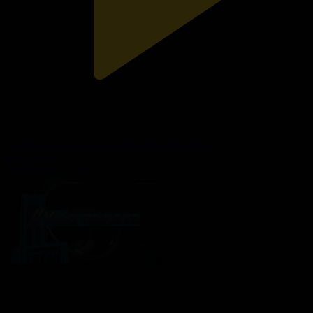
16 500 адам қылмыстық амнистияға ілігеді
Қос палата
06.06.2026, 17:40