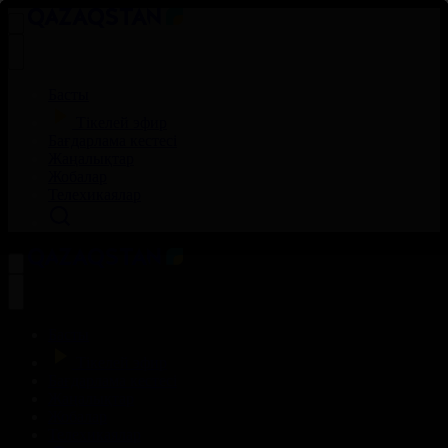
Басты
Тікелей эфир
Бағдарлама кестесі
Жаңалықтар
Жобалар
Телехикаялар
Басты
Тікелей эфир
Бағдарлама кестесі
Жаңалықтар
Жобалар
Телехикаялар