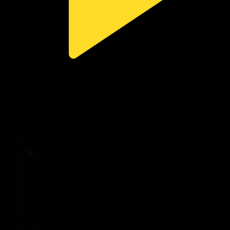
316-бөлім
Сезім мен серт
04.08.2026, 20:10
Басты
Тікелей эфир
Бағдарлама кестесі
Жаңалықтар
Жобалар
Телехикаялар
Мультсериалдар
Видеоархив