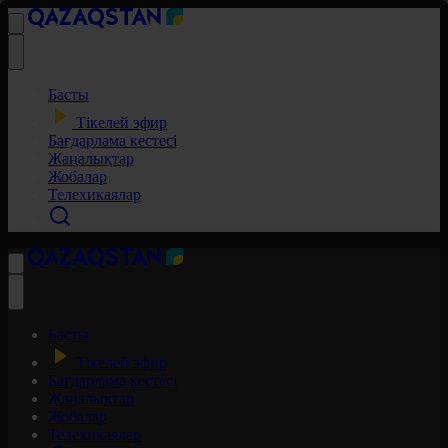
Басты
Тікелей эфир
Бағдарлама кестесі
Жаңалықтар
Жобалар
Телехикаялар
Басты
Тікелей эфир
Бағдарлама кестесі
Жаңалықтар
Жобалар
Телехикаялар