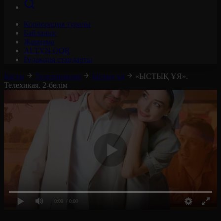
Корпорация туралы
Байланыс
Жарнама
ALTYN QOR
Редакция стандарты
Басты
Телехикаялар
Ыстық ұя
«ЫСТЫҚ ҰЯ».
Телехикая. 2-бөлім
0:00
/ 0:00