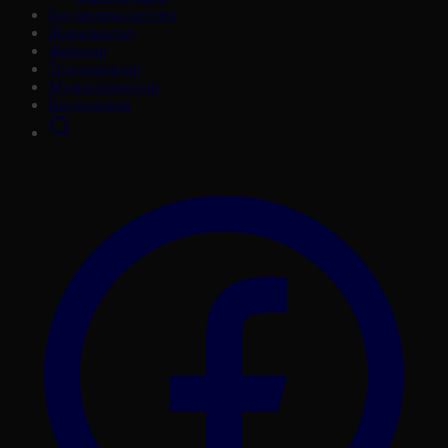
Бағдарлама кестесі
Жаңалықтар
Жобалар
Телехикаялар
Мультсериалдар
Видеоархив