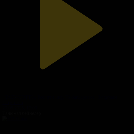
«ТАТУ-ТӘТТІ». Реалити шоу. 76-бағдарлама | 3-маусым
Тату-тәтті
29.05.2025, 17:00
Танымал бейнелер