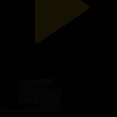
«ТАТУ-ТӘТТІ». Реалити шоу. 79-бағдарлама | 3-маусым
Тату-тәтті
03.06.2025, 17:00