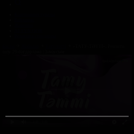
Корпорация туралы
Байланыс
Жарнама
ALTYN QOR
Редакция стандарты
Басты
Жобалар
Тату-тәтті
«ТАТУ-ТӘТТІ». Реалити
шоу. 29-бағдарлама | 3-маусым
0:00
/ 0:00