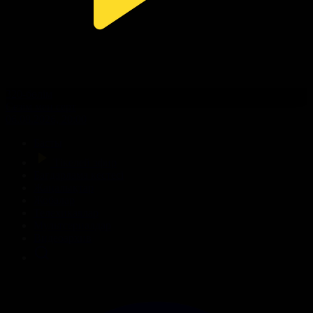
320-бөлім
Сезім мен серт
06.08.2026, 20:00
Басты
Тікелей эфир
Бағдарлама кестесі
Жаңалықтар
Жобалар
Телехикаялар
Мультсериалдар
Видеоархив