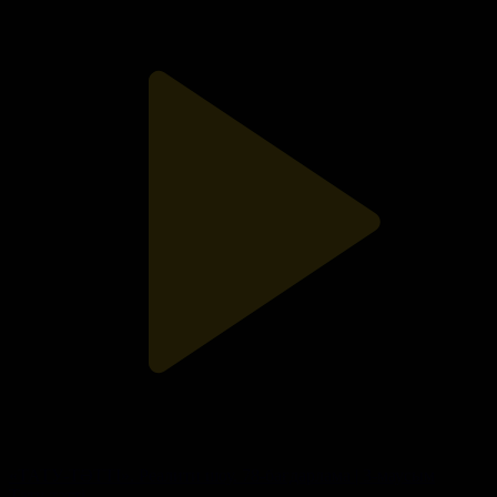
«ТАТУ-ТӘТТІ». Реалити шоу. 78-бағдарлама | 3-маусым
Тату-тәтті