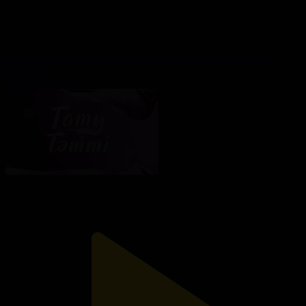
«ТАТУ-ТӘТТІ». Реалити шоу. 80-бағдарлама | 3-маусым
Тату-тәтті
04.06.2025, 17:00