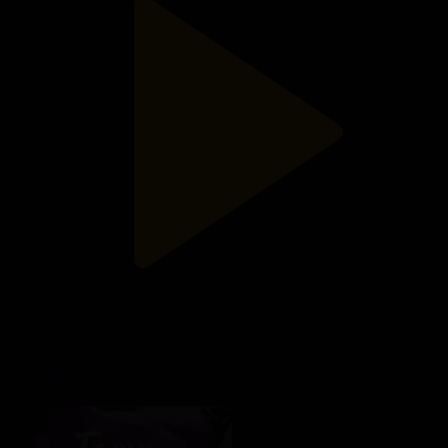
«ТАТУ-ТӘТТІ». Реалити шоу. 81-бағдарлама | 3-маусым
Тату-тәтті
05.06.2025, 17:00