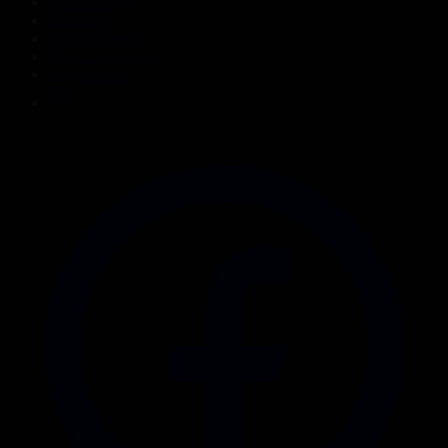
Жаңалықтар
Жобалар
Телехикаялар
Мультсериалдар
Видеоархив