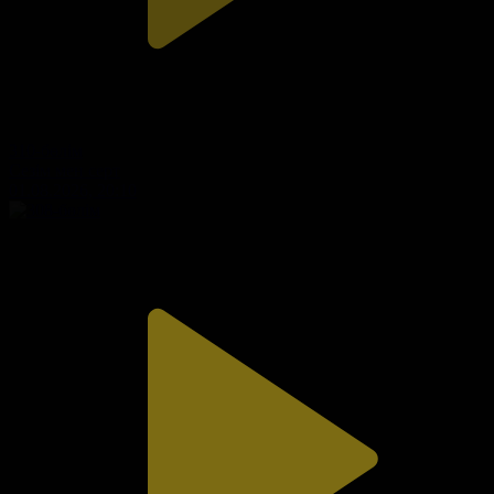
310-бөлім
Сезім мен серт
01.08.2026, 20:10