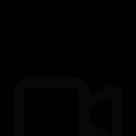
Корпорация туралы
Байланыс
Жарнама
ALTYN QOR
Редакция стандарты
Басты
Телехикаялар
Тағдыр жазуы
135-бөлім