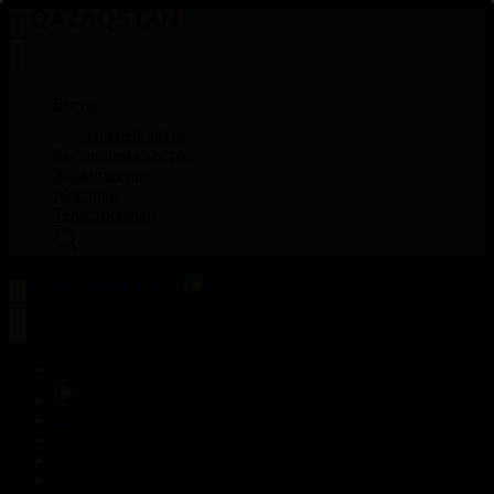
Басты
Тікелей эфир
Бағдарлама кестесі
Жаңалықтар
Жобалар
Телехикаялар
Басты
Тікелей эфир
Бағдарлама кестесі
Жаңалықтар
Жобалар
Телехикаялар