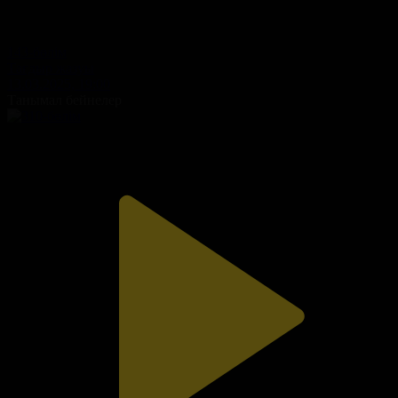
143-бөлім
Тағдыр жазуы
13.03.2025, 19:00
Танымал бейнелер