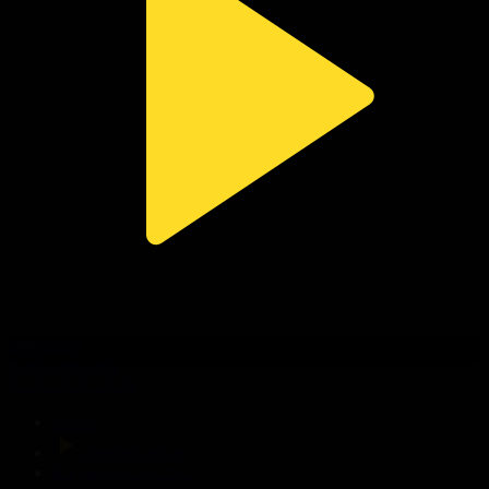
309-бөлім
Сезім мен серт
01.08.2026, 20:00
Басты
Тікелей эфир
Бағдарлама кестесі