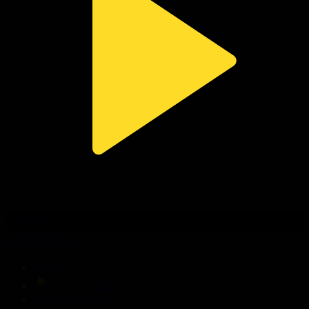
312-бөлім
Сезім мен серт
02.08.2026, 20:10
Басты
Тікелей эфир
Бағдарлама кестесі