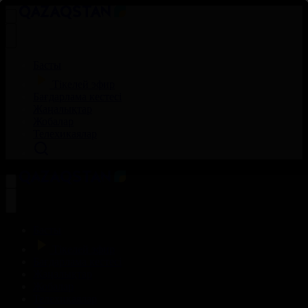
Басты
Тікелей эфир
Бағдарлама кестесі
Жаңалықтар
Жобалар
Телехикаялар
Басты
Тікелей эфир
Бағдарлама кестесі
Жаңалықтар
Жобалар
Телехикаялар