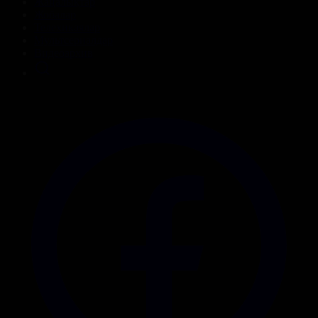
Жаңалықтар
Жобалар
Телехикаялар
Мультсериалдар
Видеоархив