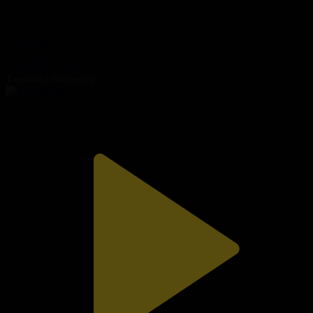
143-бөлім
Тағдыр жазуы
13.03.2025, 19:00
Танымал бейнелер