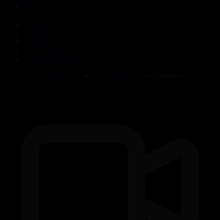
Корпорация туралы
Байланыс
Жарнама
ALTYN QOR
Редакция стандарты
Басты
Телехикаялар
Тағдыр жазуы
133-бөлім