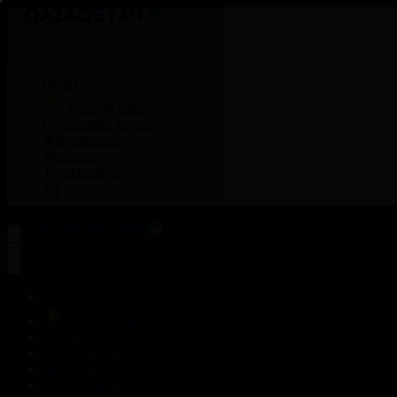
Басты
Тікелей эфир
Бағдарлама кестесі
Жаңалықтар
Жобалар
Телехикаялар
Басты
Тікелей эфир
Бағдарлама кестесі
Жаңалықтар
Жобалар
Телехикаялар