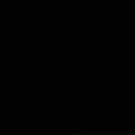
Корпорация туралы
Байланыс
Жарнама
ALTYN QOR
Редакция стандарты
Басты
Телехикаялар
Тағдыр жазуы
132-бөлім