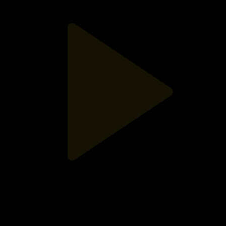
165-бөлім
Өгей өмір
31.01.2025, 23:15