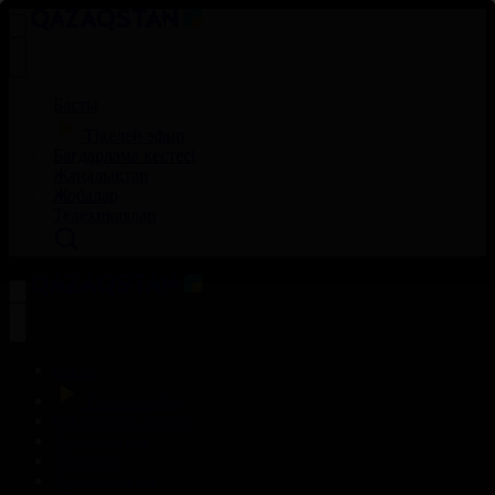
Басты
Тікелей эфир
Бағдарлама кестесі
Жаңалықтар
Жобалар
Телехикаялар
Басты
Тікелей эфир
Бағдарлама кестесі
Жаңалықтар
Жобалар
Телехикаялар