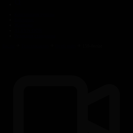
Корпорация туралы
Байланыс
Жарнама
ALTYN QOR
Редакция стандарты
Басты
Телехикаялар
Өгей өмір
159-бөлім