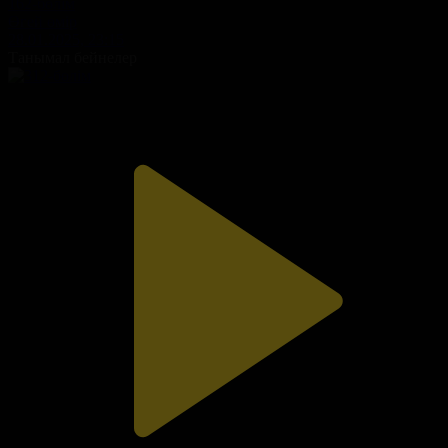
162-бөлім
Өгей өмір
28.01.2025, 23:15
Танымал бейнелер