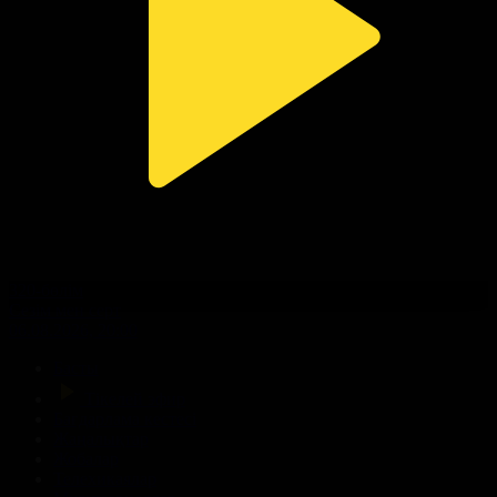
320-бөлім
Сезім мен серт
06.08.2026, 20:00
Басты
Тікелей эфир
Бағдарлама кестесі
Жаңалықтар
Жобалар
Телехикаялар