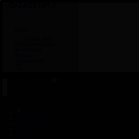
Басты
Тікелей эфир
Бағдарлама кестесі
Жаңалықтар
Жобалар
Телехикаялар
Басты
Тікелей эфир
Бағдарлама кестесі
Жаңалықтар
Жобалар
Телехикаялар