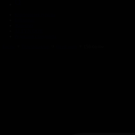
Корпорация туралы
Байланыс
Жарнама
ALTYN QOR
Редакция стандарты
Басты
Телехикаялар
Өгей өмір
156-бөлім