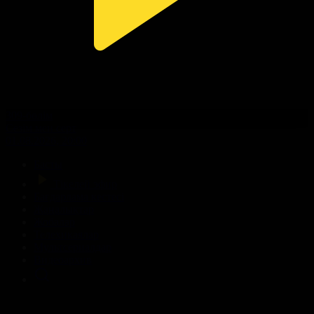
309-бөлім
Сезім мен серт
01.08.2026, 20:00
Басты
Тікелей эфир
Бағдарлама кестесі
Жаңалықтар
Жобалар
Телехикаялар
Мультсериалдар
Видеоархив