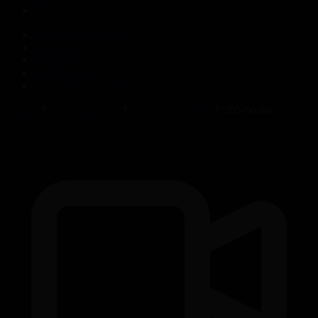
Корпорация туралы
Байланыс
Жарнама
ALTYN QOR
Редакция стандарты
Басты
Телехикаялар
Қол созған үміт
205-бөлім