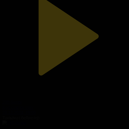
200-бөлім
Қол созған үміт
28.12.2024, 19:00
Танымал бейнелер