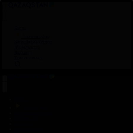
Басты
Тікелей эфир
Бағдарлама кестесі
Жаңалықтар
Жобалар
Телехикаялар
Басты
Тікелей эфир
Бағдарлама кестесі
Жаңалықтар
Жобалар
Телехикаялар