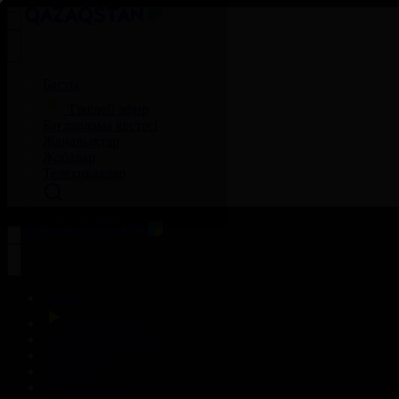
Басты
Тікелей эфир
Бағдарлама кестесі
Жаңалықтар
Жобалар
Телехикаялар
Басты
Тікелей эфир
Бағдарлама кестесі
Жаңалықтар
Жобалар
Телехикаялар