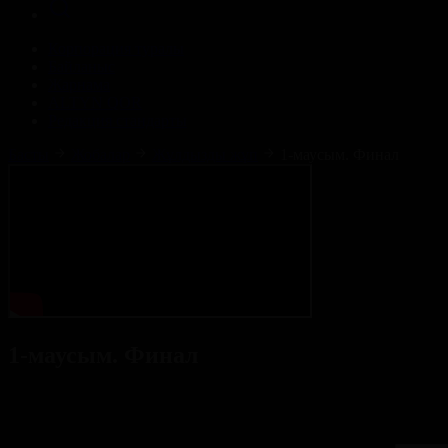
Корпорация туралы
Байланыс
Жарнама
ALTYN QOR
Редакция стандарты
Басты
Жобалар
Жұлдызды жұп
1-маусым. Финал
1-маусым. Финал