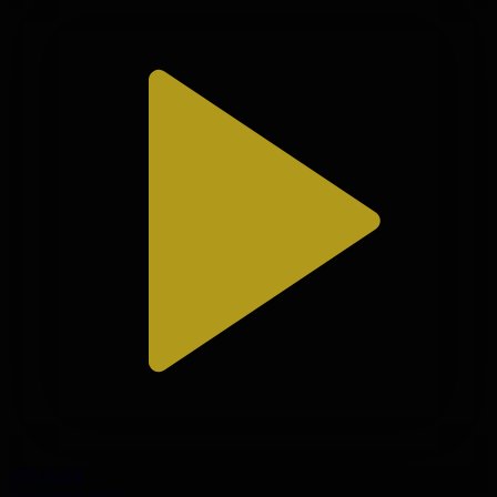
309-бөлім
Сезім мен серт