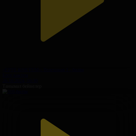
«ЕРТЕ КӨКТЕМ». Телехикая 1 - бөлім
Ерте көктем
26.10.2024, 16:30
Танымал бейнелер