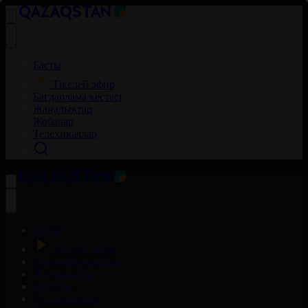
Басты
Тікелей эфир
Бағдарлама кестесі
Жаңалықтар
Жобалар
Телехикаялар
Басты
Тікелей эфир
Бағдарлама кестесі
Жаңалықтар
Жобалар
Телехикаялар