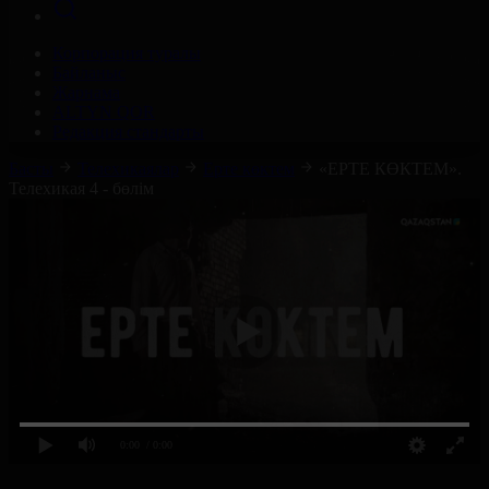
Корпорация туралы
Байланыс
Жарнама
ALTYN QOR
Редакция стандарты
Басты
Телехикаялар
Ерте көктем
«ЕРТЕ КӨКТЕМ».
Телехикая 4 - бөлім
0:00
/ 0:00