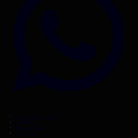
Корпорация туралы
Байланыс
Дистрибуция
Жарнама