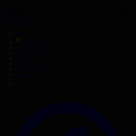
308-бөлім
Сезім мен серт
31.07.2026, 20:10
Басты
Тікелей эфир
Бағдарлама кестесі
Жаңалықтар
Жобалар
Телехикаялар
Мультсериалдар
Видеоархив