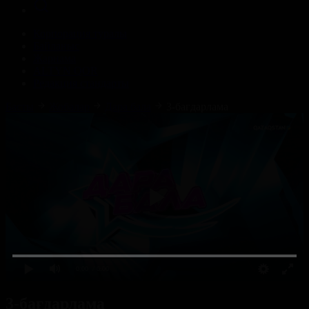
Корпорация туралы
Байланыс
Жарнама
ALTYN QOR
Редакция стандарты
Басты
Жобалар
Дара бала
3-бағдарлама
0:00
/ 0:00
3-бағдарлама