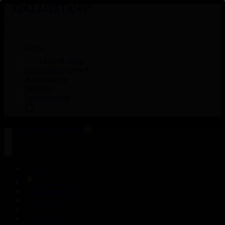
Басты
Тікелей эфир
Бағдарлама кестесі
Жаңалықтар
Жобалар
Телехикаялар
Басты
Тікелей эфир
Бағдарлама кестесі
Жаңалықтар
Жобалар
Телехикаялар