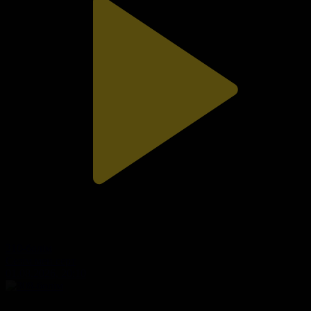
310-бөлім
Сезім мен серт
01.08.2026, 20:10