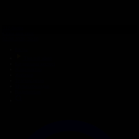
312-бөлім
Сезім мен серт
02.08.2026, 20:10
Басты
Тікелей эфир
Бағдарлама кестесі
Жаңалықтар
Жобалар
Телехикаялар
Мультсериалдар
Видеоархив