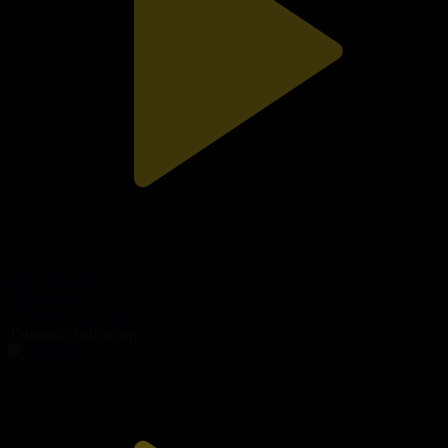
7-бағдарлама
Дара бала
02.11.2024, 15:30
Танымал бейнелер