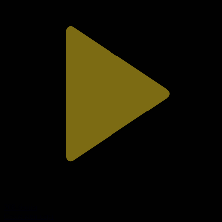
308-бөлім
Сезім мен серт