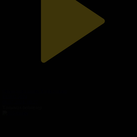
Ойындарға шолу. Үздік голдар
EURO 2024
06.07.2024, 00:27
Танымал бейнелер