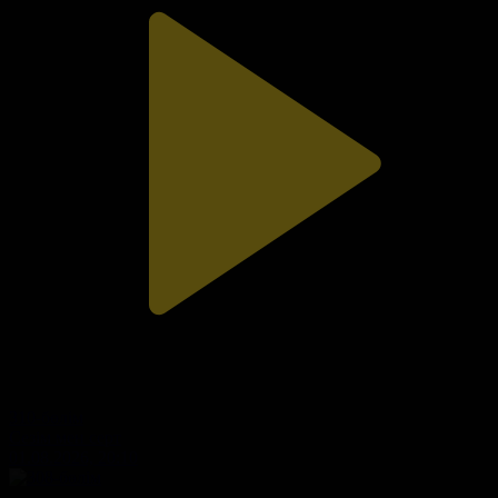
310-бөлім
Сезім мен серт
01.08.2026, 20:10