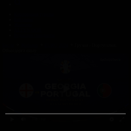
Корпорация туралы
Байланыс
Жарнама
ALTYN QOR
Редакция стандарты
Басты
Жобалар
EURO 2024
Грузия - Португалия.
Ойындарға шолу
0:00
/ 0:00