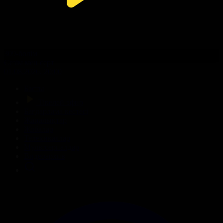
309-бөлім
Сезім мен серт
01.08.2026, 20:00
Басты
Тікелей эфир
Бағдарлама кестесі
Жаңалықтар
Жобалар
Телехикаялар
Мультсериалдар
Видеоархив