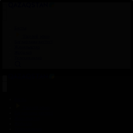
Басты
Тікелей эфир
Бағдарлама кестесі
Жаңалықтар
Жобалар
Телехикаялар
Басты
Тікелей эфир
Бағдарлама кестесі
Жаңалықтар
Жобалар
Телехикаялар