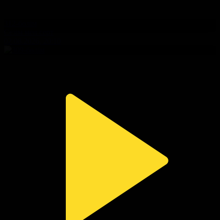
312-бөлім
Сезім мен серт
02.08.2026, 20:10