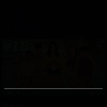
Корпорация туралы
Байланыс
Жарнама
ALTYN QOR
Редакция стандарты
Басты
Телехикаялар
Құдаша қыз
18-бөлім
0:00
/ 0:00
18-бөлім