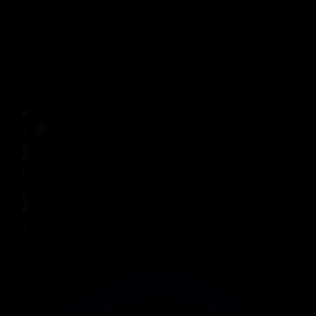
316-бөлім
Сезім мен серт
04.08.2026, 20:10
Басты
Тікелей эфир
Бағдарлама кестесі
Жаңалықтар
Жобалар
Телехикаялар
Мультсериалдар
Видеоархив