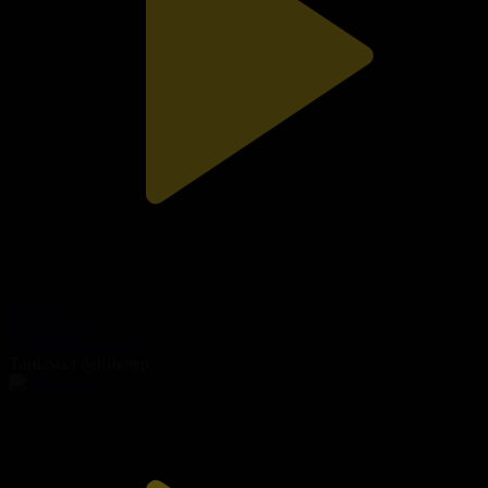
31-бөлім
Құдаша қыз
04.01.2024, 21:30
Танымал бейнелер