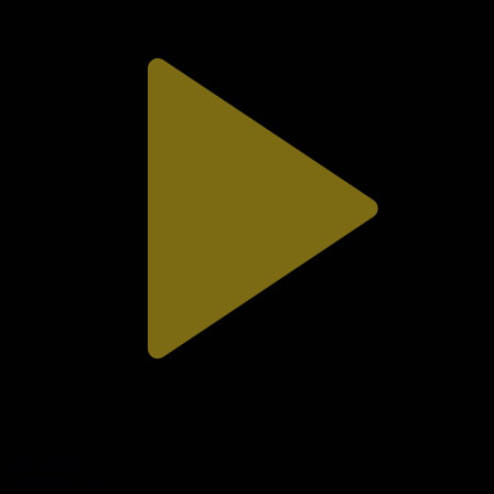
310-бөлім
Сезім мен серт