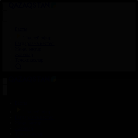
Басты
Тікелей эфир
Бағдарлама кестесі
Жаңалықтар
Жобалар
Телехикаялар
Басты
Тікелей эфир
Бағдарлама кестесі
Жаңалықтар
Жобалар
Телехикаялар