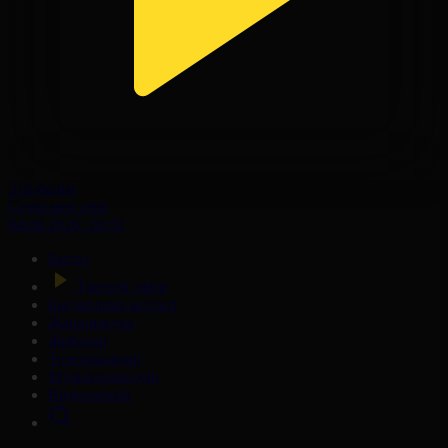
316-бөлім
Сезім мен серт
04.08.2026, 20:10
Басты
Тікелей эфир
Бағдарлама кестесі
Жаңалықтар
Жобалар
Телехикаялар
Мультсериалдар
Видеоархив