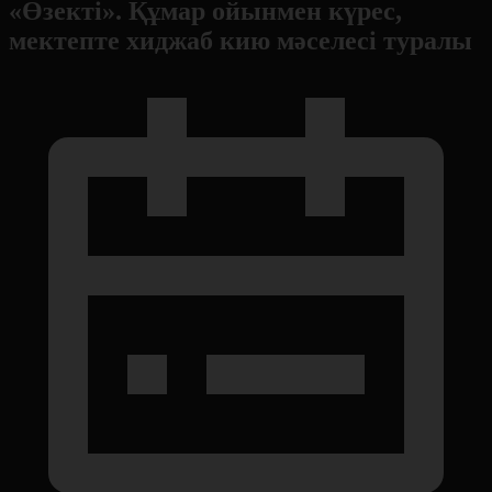
«Өзекті». Құмар ойынмен күрес,
мектепте хиджаб кию мәселесі туралы