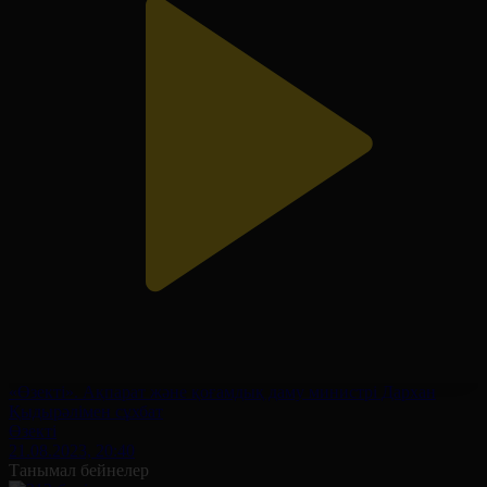
«Өзекті». Ақпарат және қоғамдық даму министрі Дархан
Қыдырәлімен сұхбат
Өзекті
21.08.2023, 20:40
Танымал бейнелер