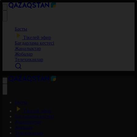
Басты
Тікелей эфир
Бағдарлама кестесі
Жаңалықтар
Жобалар
Телехикаялар
Басты
Тікелей эфир
Бағдарлама кестесі
Жаңалықтар
Жобалар
Телехикаялар