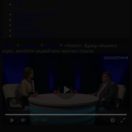
Корпорация туралы
Байланыс
Жарнама
ALTYN QOR
Редакция стандарты
Басты
Жобалар
Өзекті
«Өзекті». Құмар ойынмен
күрес, мектепте хиджаб кию мәселесі туралы
0:00
/ 0:00