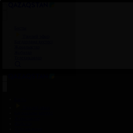
Басты
Тікелей эфир
Бағдарлама кестесі
Жаңалықтар
Жобалар
Телехикаялар
Басты
Тікелей эфир
Бағдарлама кестесі
Жаңалықтар
Жобалар
Телехикаялар