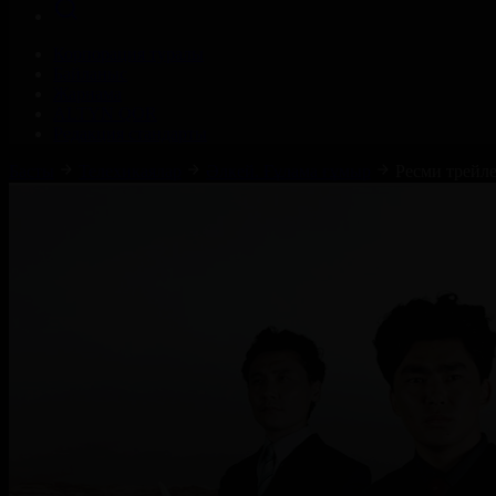
Корпорация туралы
Байланыс
Жарнама
ALTYN QOR
Редакция стандарты
Басты
Телехикаялар
Әлкей. Ғұлама ғұмыр
Ресми трейл