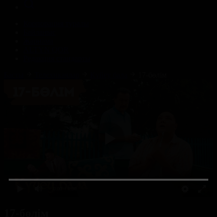
Корпорация туралы
Байланыс
Жарнама
ALTYN QOR
Редакция стандарты
Басты
Телехикаялар
Күйеу бала
17-бөлім
0:00
/ 0:00
17-бөлім