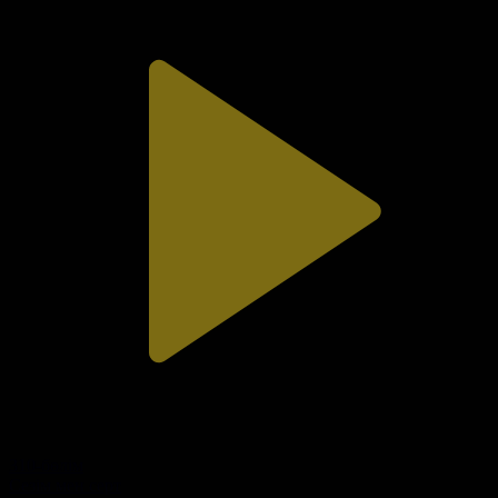
310-бөлім
Сезім мен серт