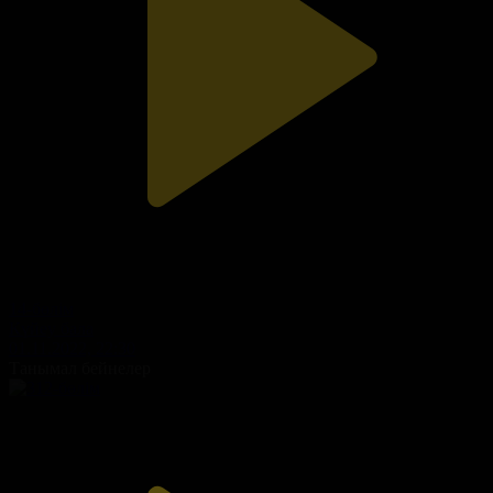
14-бөлім
Күйеу бала
01.11.2022, 22:30
Танымал бейнелер