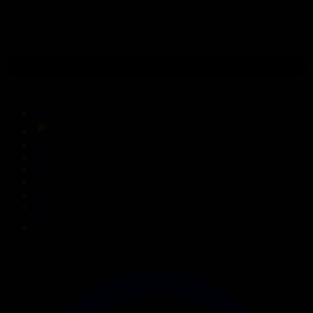
316-бөлім
Сезім мен серт
04.08.2026, 20:10
Басты
Тікелей эфир
Бағдарлама кестесі
Жаңалықтар
Жобалар
Телехикаялар
Мультсериалдар
Видеоархив