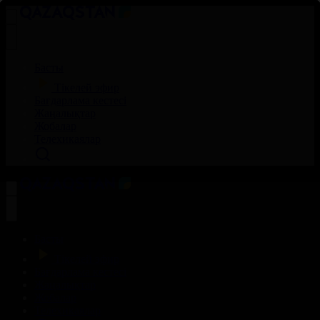
Басты
Тікелей эфир
Бағдарлама кестесі
Жаңалықтар
Жобалар
Телехикаялар
Басты
Тікелей эфир
Бағдарлама кестесі
Жаңалықтар
Жобалар
Телехикаялар