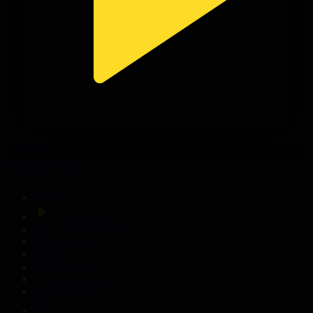
308-бөлім
Сезім мен серт
31.07.2026, 20:10
Басты
Тікелей эфир
Бағдарлама кестесі
Жаңалықтар
Жобалар
Телехикаялар
Мультсериалдар
Видеоархив