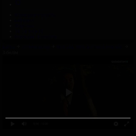
Корпорация туралы
Байланыс
Жарнама
ALTYN QOR
Редакция стандарты
Басты
Телехикаялар
Мағжан. Мен жастарға сенемін!
3-бөлім
0:00
/ 0:00