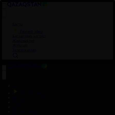
Басты
Тікелей эфир
Бағдарлама кестесі
Жаңалықтар
Жобалар
Телехикаялар
Басты
Тікелей эфир
Бағдарлама кестесі
Жаңалықтар
Жобалар
Телехикаялар