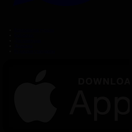
Корпорация туралы
Байланыс
Дистрибуция
Жарнама
Редакция стандарты