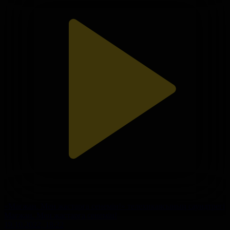
«Мағжан. Мен жастарға сенемін!» телехикаясының саундтрегі
Мағжан. Мен жастарға сенемін!
19.10.2022, 18:22