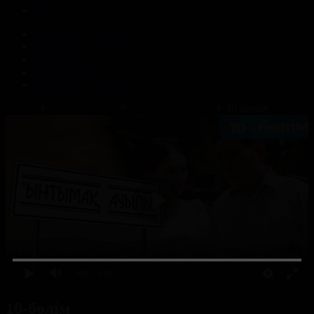
Корпорация туралы
Байланыс
Жарнама
ALTYN QOR
Редакция стандарты
Басты
Телехикаялар
Ынтымақ ауылы
10-бөлім
0:00
/ 0:00
10-бөлім