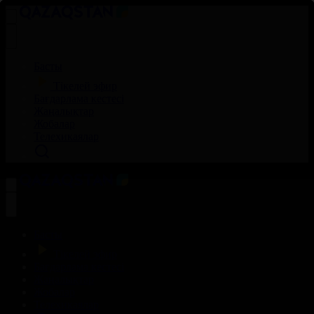
Басты
Тікелей эфир
Бағдарлама кестесі
Жаңалықтар
Жобалар
Телехикаялар
Басты
Тікелей эфир
Бағдарлама кестесі
Жаңалықтар
Жобалар
Телехикаялар