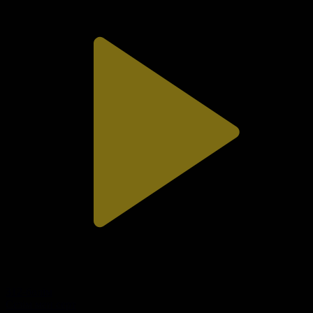
312-бөлім
Сезім мен серт