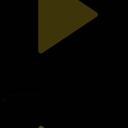
15-бөлім
Ынтымақ ауылы
04.05.2022, 13:00
Танымал бейнелер