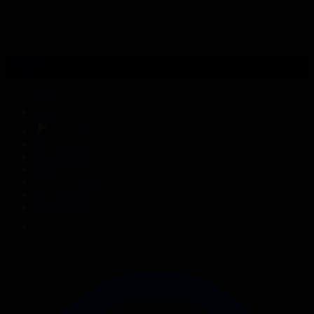
308-бөлім
Сезім мен серт
31.07.2026, 20:10
Басты
Тікелей эфир
Бағдарлама кестесі
Жаңалықтар
Жобалар
Телехикаялар
Мультсериалдар
Видеоархив