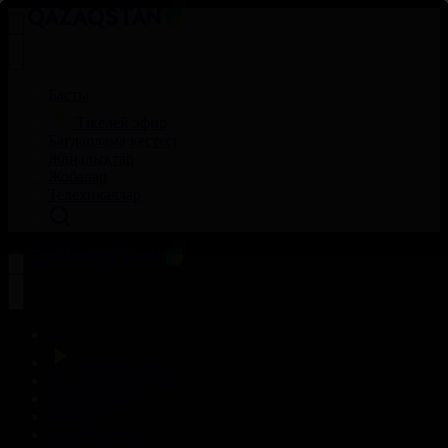
Басты
Тікелей эфир
Бағдарлама кестесі
Жаңалықтар
Жобалар
Телехикаялар
Басты
Тікелей эфир
Бағдарлама кестесі
Жаңалықтар
Жобалар
Телехикаялар