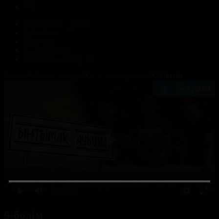
Корпорация туралы
Байланыс
Жарнама
ALTYN QOR
Редакция стандарты
Басты
Телехикаялар
Ынтымақ ауылы
9-бөлім
0:00
/ 0:00
9-бөлім