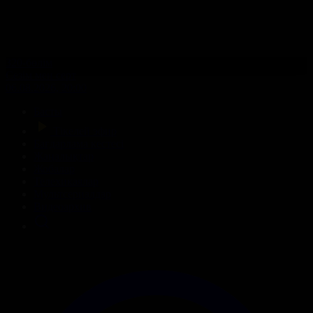
320-бөлім
Сезім мен серт
06.08.2026, 20:00
Басты
Тікелей эфир
Бағдарлама кестесі
Жаңалықтар
Жобалар
Телехикаялар
Мультсериалдар
Видеоархив