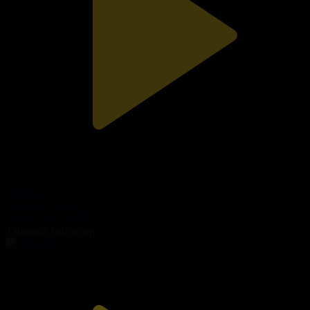
15-бөлім
Ынтымақ ауылы
04.05.2022, 13:00
Танымал бейнелер