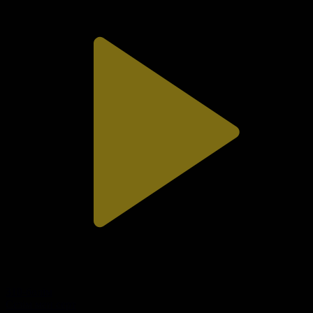
310-бөлім
Сезім мен серт