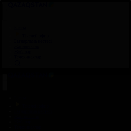
Басты
Тікелей эфир
Бағдарлама кестесі
Жаңалықтар
Жобалар
Телехикаялар
Басты
Тікелей эфир
Бағдарлама кестесі
Жаңалықтар
Жобалар
Телехикаялар