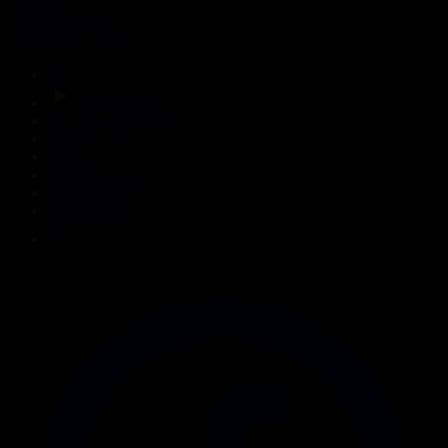
309-бөлім
Сезім мен серт
01.08.2026, 20:00
Басты
Тікелей эфир
Бағдарлама кестесі
Жаңалықтар
Жобалар
Телехикаялар
Мультсериалдар
Видеоархив