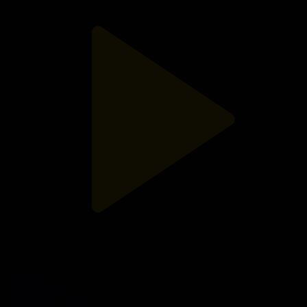
13-бөлім
Ойыншықтар
10.01.2022, 12:03