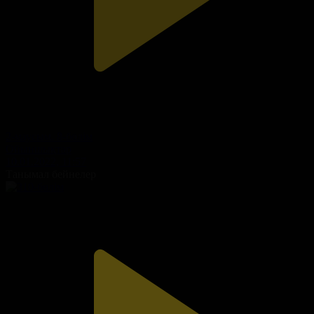
2-маусым. 8-бөлім
Ойыншықтар
10.01.2022, 11:57
Танымал бейнелер