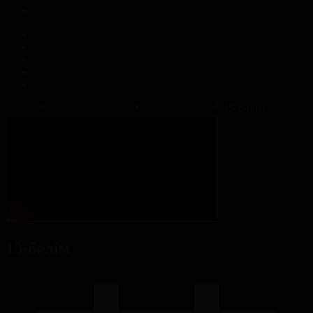
Корпорация туралы
Байланыс
Жарнама
ALTYN QOR
Редакция стандарты
Басты
Мультсериалдар
Ойыншықтар
15-бөлім
15-бөлім