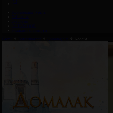
Корпорация туралы
Байланыс
Жарнама
ALTYN QOR
Редакция стандарты
Басты
Телехикаялар
Домалақ ана
1-бөлім