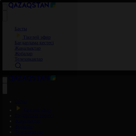
Басты
Тікелей эфир
Бағдарлама кестесі
Жаңалықтар
Жобалар
Телехикаялар
Басты
Тікелей эфир
Бағдарлама кестесі
Жаңалықтар
Жобалар
Телехикаялар