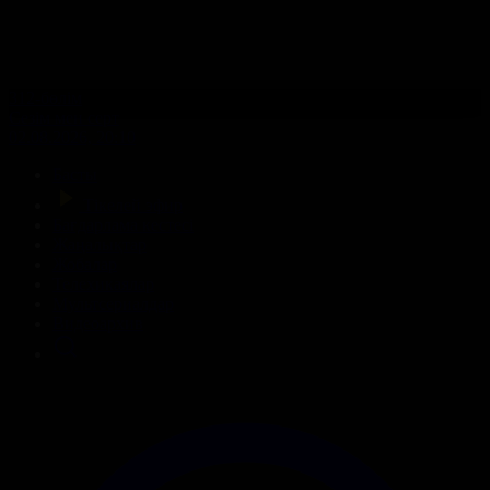
312-бөлім
Сезім мен серт
02.08.2026, 20:10
Басты
Тікелей эфир
Бағдарлама кестесі
Жаңалықтар
Жобалар
Телехикаялар
Мультсериалдар
Видеоархив