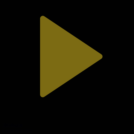
308-бөлім
Сезім мен серт