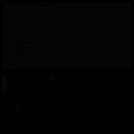
Басты
Тікелей эфир
Бағдарлама кестесі
Жаңалықтар
Жобалар
Телехикаялар
Басты
Тікелей эфир
Бағдарлама кестесі
Жаңалықтар
Жобалар
Телехикаялар