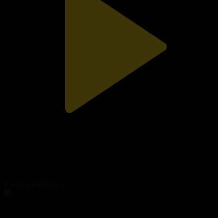
Тәуелсіздік күнделігі. Қыркүйек айы
Тәуелсіздікке - 30 жыл бейнероликтер топтамасы
05.10.2021, 06:28
Танымал бейнелер