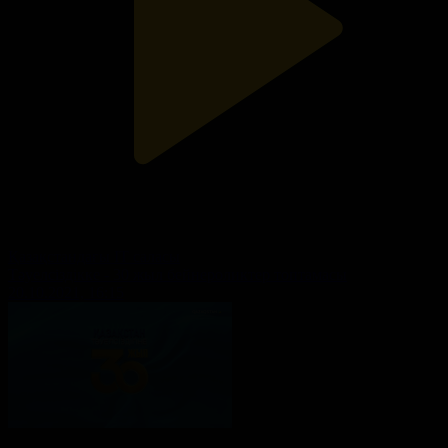
Қазақстандағы IT саласы
Тәуелсіздікке - 30 жыл бейнероликтер топтамасы
20.10.2021, 16:15