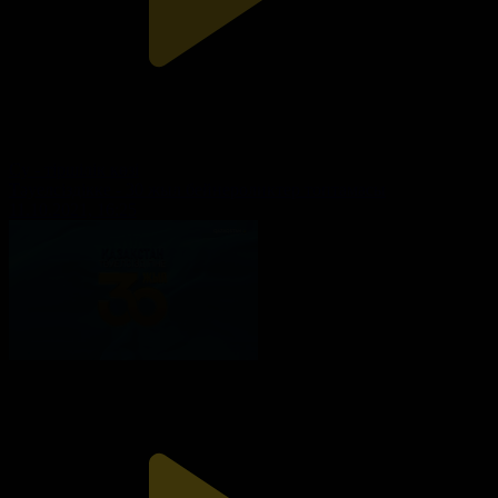
Су - тіршілік көзі
Тәуелсіздікке - 30 жыл бейнероликтер топтамасы
11.10.2021, 16:25