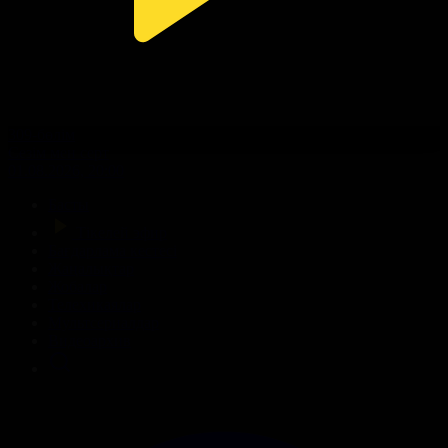
309-бөлім
Сезім мен серт
01.08.2026, 20:00
Басты
Тікелей эфир
Бағдарлама кестесі
Жаңалықтар
Жобалар
Телехикаялар
Мультсериалдар
Видеоархив