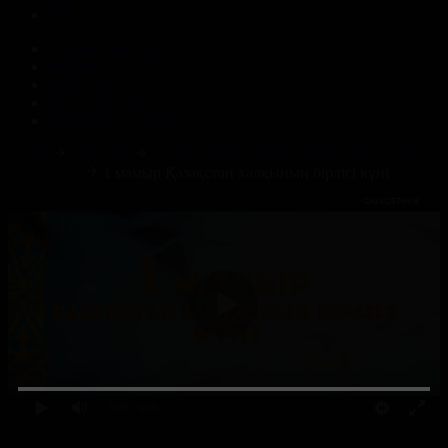
Корпорация туралы
Байланыс
Жарнама
ALTYN QOR
Редакция стандарты
Басты
Жобалар
Тәуелсіздікке - 30 жыл бейнероликтер
топтамасы
1 мамыр Қазақстан халқының бірлігі күні
0:00
/ 0:00