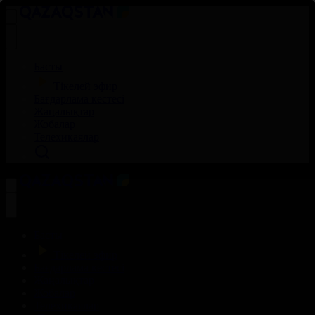
Басты
Тікелей эфир
Бағдарлама кестесі
Жаңалықтар
Жобалар
Телехикаялар
Басты
Тікелей эфир
Бағдарлама кестесі
Жаңалықтар
Жобалар
Телехикаялар