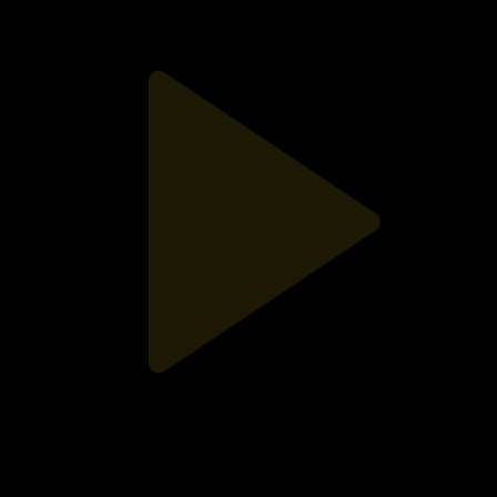
Тәуелсіздік құрдастары
Тәуелсіздікке - 30 жыл бейнероликтер топтамасы