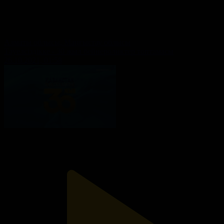
Алматы облысы, Маңғыстау облысы
Тәуелсіздікке - 30 жыл бейнероликтер топтамасы
26.10.2021, 01:58