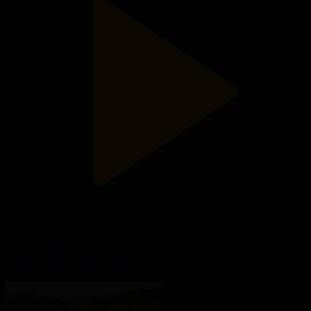
Жарастық мекені - Қазақстан!
Тәуелсіздікке - 30 жыл бейнероликтер топтамасы
29.04.2022, 16:10