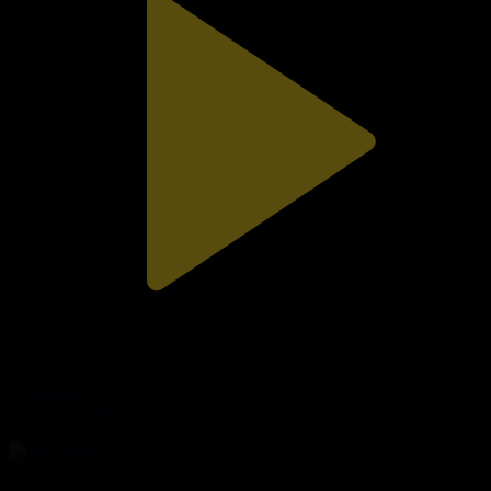
310-бөлім
Сезім мен серт
01.08.2026, 20:10