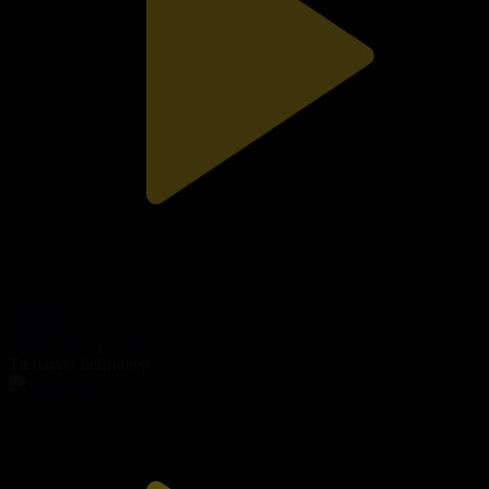
14-бөлім
Инелік
08.02.2021, 14:00
Танымал бейнелер