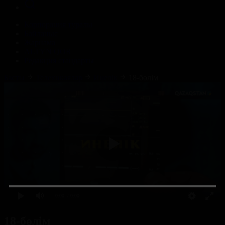
Корпорация туралы
Байланыс
Жарнама
ALTYN QOR
Редакция стандарты
Басты
Телехикаялар
Инелік
18-бөлім
0:00
/ 0:00
18-бөлім