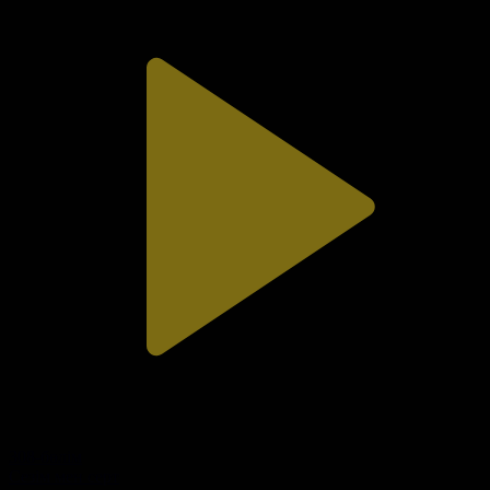
308-бөлім
Сезім мен серт