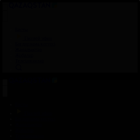
Басты
Тікелей эфир
Бағдарлама кестесі
Жаңалықтар
Жобалар
Телехикаялар
Басты
Тікелей эфир
Бағдарлама кестесі
Жаңалықтар
Жобалар
Телехикаялар