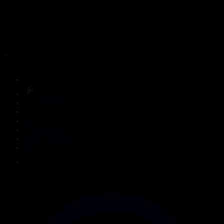
309-бөлім
Сезім мен серт
01.08.2026, 20:00
Басты
Тікелей эфир
Бағдарлама кестесі
Жаңалықтар
Жобалар
Телехикаялар
Мультсериалдар
Видеоархив