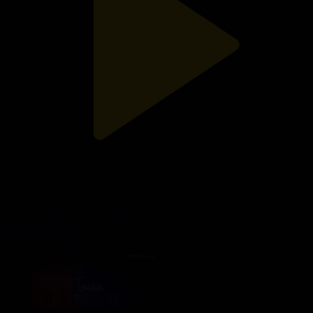
Өмірдің сыры не? Инфобизнес, әлеуметтік желідегі тренер-
коучтар мен психологтар туралы
Тәлім TREND
22.01.2021, 18:00