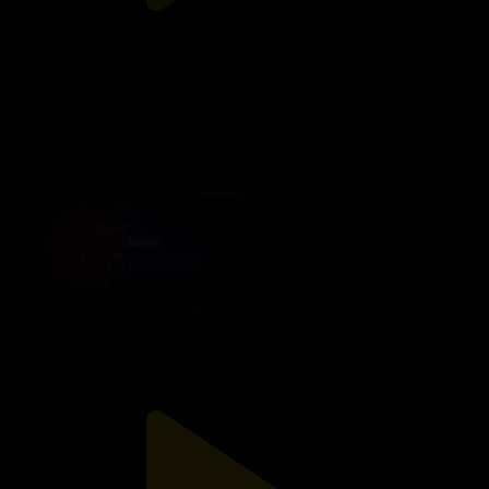
Ұлтаралық ынтымақ. Қазақстанды мекен еткен ұлттар мен
ұлыстардың татулығы, бірлігі
Тәлім TREND
29.01.2021, 18:00