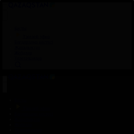
Басты
Тікелей эфир
Бағдарлама кестесі
Жаңалықтар
Жобалар
Телехикаялар
Басты
Тікелей эфир
Бағдарлама кестесі
Жаңалықтар
Жобалар
Телехикаялар