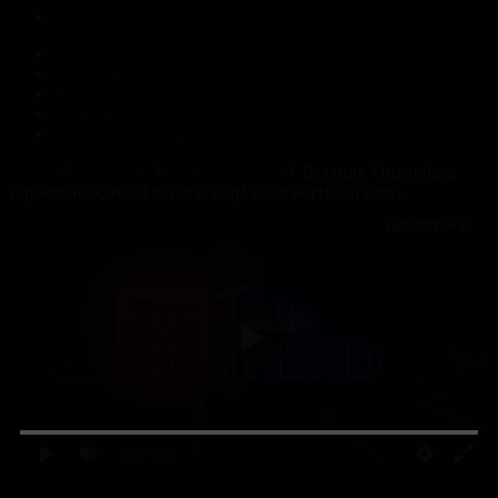
Корпорация туралы
Байланыс
Жарнама
ALTYN QOR
Редакция стандарты
Басты
Жобалар
Тәлім TREND
Буллинг. Оның бала
тәрбиесіне қандай қатысы бар? Әлімжеттіктің әлегі
0:00
/ 0:00