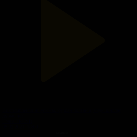
Виктимблейминг ұғымы, құрбан болған адамды кінәлау
дұрыс па?
Тәлім TREND
05.02.2021, 18:00