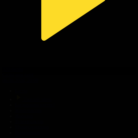
320-бөлім
Сезім мен серт
06.08.2026, 20:00
Басты
Тікелей эфир
Бағдарлама кестесі
Жаңалықтар
Жобалар
Телехикаялар
Мультсериалдар
Видеоархив