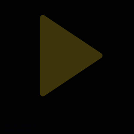
Әлеуметтік желі
Тәлім TREND