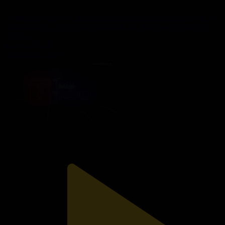
Ақпараттық майдан. Техникасы мен технологиясы қарқынды
дамып жатқан тұста адам баласына ақпарат қалай әсер етіп
жатыр?
Тәлім TREND
15.01.2021, 18:00