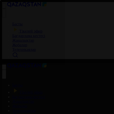
Басты
Тікелей эфир
Бағдарлама кестесі
Жаңалықтар
Жобалар
Телехикаялар
Басты
Тікелей эфир
Бағдарлама кестесі
Жаңалықтар
Жобалар
Телехикаялар