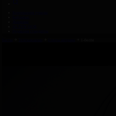
Корпорация туралы
Байланыс
Жарнама
ALTYN QOR
Редакция стандарты
Басты
Телехикаялар
Соңғы аялдама
1-бөлім