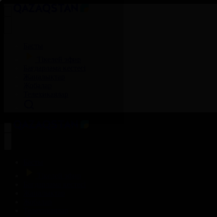
Басты
Тікелей эфир
Бағдарлама кестесі
Жаңалықтар
Жобалар
Телехикаялар
Басты
Тікелей эфир
Бағдарлама кестесі
Жаңалықтар
Жобалар
Телехикаялар