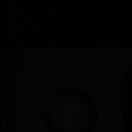
Корпорация туралы
Байланыс
Жарнама
ALTYN QOR
Редакция стандарты
Басты
Телехикаялар
Айнымас Айғаным
20-бөлім