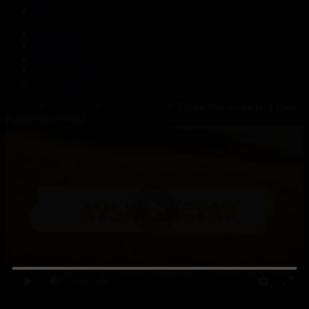
Корпорация туралы
Байланыс
Жарнама
ALTYN QOR
Редакция стандарты
Басты
Жобалар
Ауылдастар
Түркістан облысы, Тұрар
Рысқұлов ауылы
0:00
/ 0:00