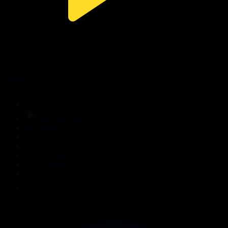
320-бөлім
Сезім мен серт
06.08.2026, 20:00
Басты
Тікелей эфир
Бағдарлама кестесі
Жаңалықтар
Жобалар
Телехикаялар
Мультсериалдар
Видеоархив