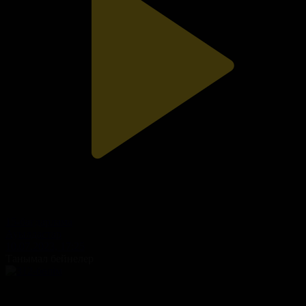
15-бағдарлама
Ауылдастар
10.07.2023, 17:25
Танымал бейнелер