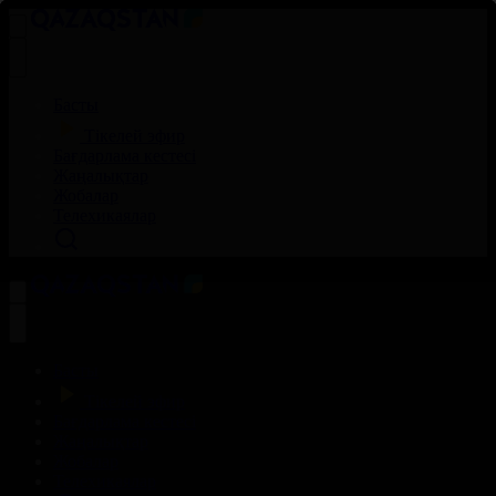
Басты
Тікелей эфир
Бағдарлама кестесі
Жаңалықтар
Жобалар
Телехикаялар
Басты
Тікелей эфир
Бағдарлама кестесі
Жаңалықтар
Жобалар
Телехикаялар