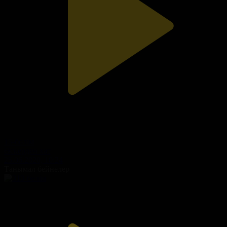
15-бөлім
Әскерден хат
25.06.2020, 10:24
Танымал бейнелер