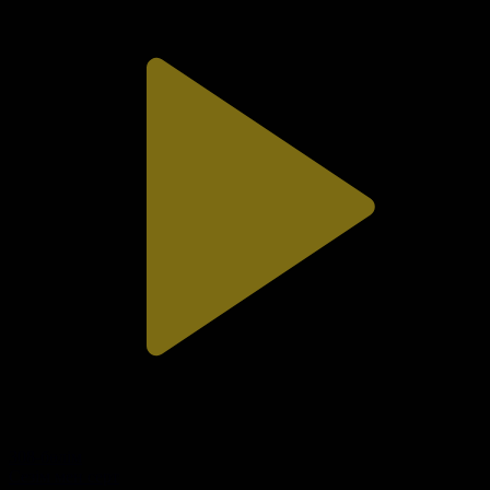
308-бөлім
Сезім мен серт