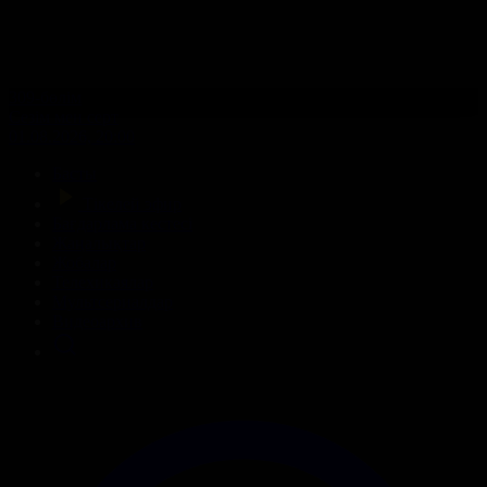
309-бөлім
Сезім мен серт
01.08.2026, 20:00
Басты
Тікелей эфир
Бағдарлама кестесі
Жаңалықтар
Жобалар
Телехикаялар
Мультсериалдар
Видеоархив