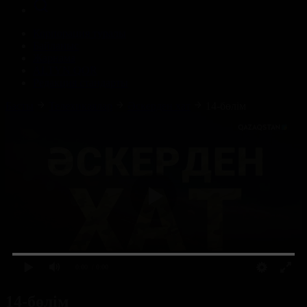
Корпорация туралы
Байланыс
Жарнама
ALTYN QOR
Редакция стандарты
Басты
Телехикаялар
Әскерден хат
14-бөлім
0:00
/ 0:00
14-бөлім