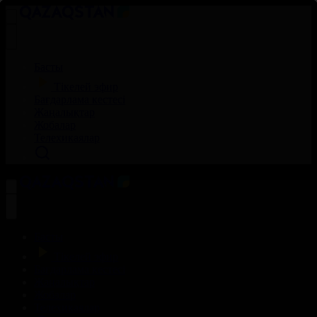
Басты
Тікелей эфир
Бағдарлама кестесі
Жаңалықтар
Жобалар
Телехикаялар
Басты
Тікелей эфир
Бағдарлама кестесі
Жаңалықтар
Жобалар
Телехикаялар