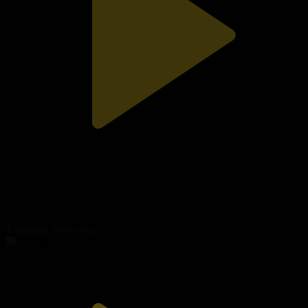
15-бөлім
Әскерден хат
25.06.2020, 10:24
Танымал бейнелер