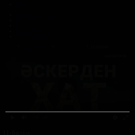
Корпорация туралы
Байланыс
Жарнама
ALTYN QOR
Редакция стандарты
Басты
Телехикаялар
Әскерден хат
11-бөлім
0:00
/ 0:00
11-бөлім