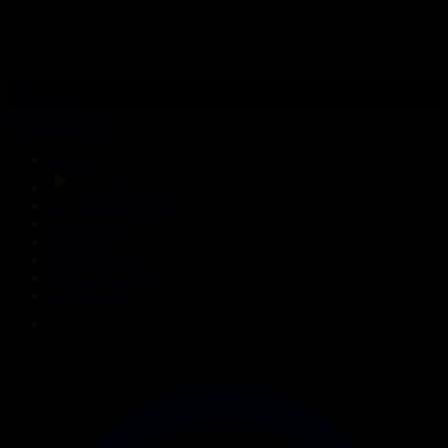
324-бөлім
Сезім мен серт
08.08.2026, 20:00
Басты
Тікелей эфир
Бағдарлама кестесі
Жаңалықтар
Жобалар
Телехикаялар
Мультсериалдар
Видеоархив