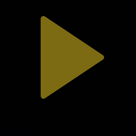
320-бөлім
Сезім мен серт