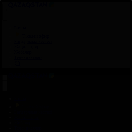
Басты
Тікелей эфир
Бағдарлама кестесі
Жаңалықтар
Жобалар
Телехикаялар
Басты
Тікелей эфир
Бағдарлама кестесі
Жаңалықтар
Жобалар
Телехикаялар