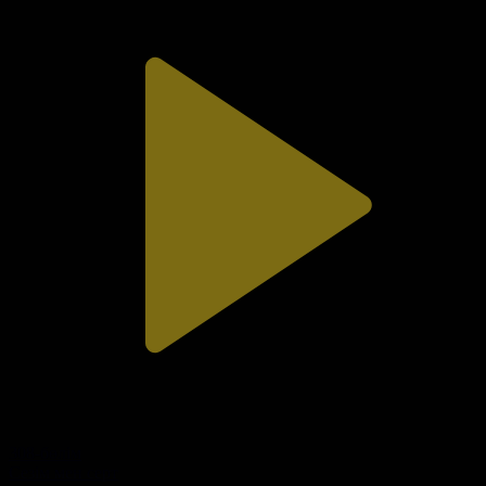
308-бөлім
Сезім мен серт