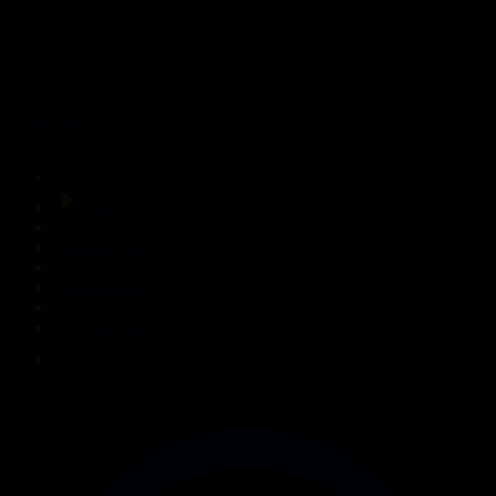
309-бөлім
Сезім мен серт
01.08.2026, 20:00
Басты
Тікелей эфир
Бағдарлама кестесі
Жаңалықтар
Жобалар
Телехикаялар
Мультсериалдар
Видеоархив