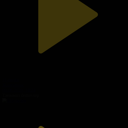
11-бөлім
Жаңғырық
09.06.2020, 14:24
Танымал бейнелер