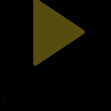
310-бөлім
Сезім мен серт
01.08.2026, 20:10