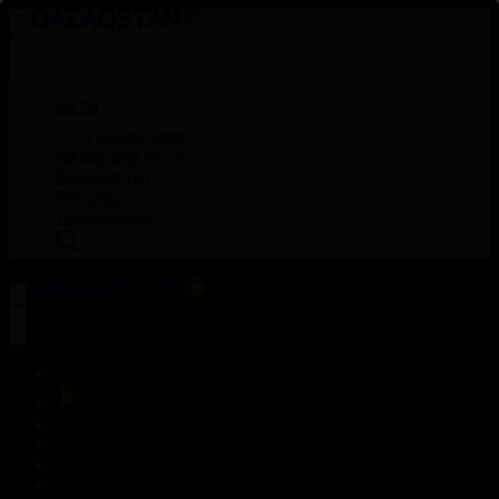
Басты
Тікелей эфир
Бағдарлама кестесі
Жаңалықтар
Жобалар
Телехикаялар
Басты
Тікелей эфир
Бағдарлама кестесі
Жаңалықтар
Жобалар
Телехикаялар