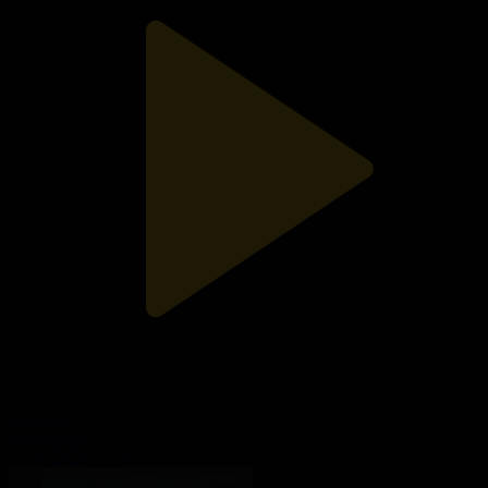
13-бөлім
Жаңғырық
11.06.2020, 15:58