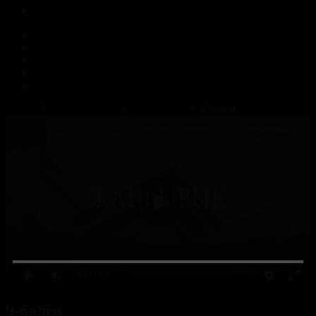
Корпорация туралы
Байланыс
Жарнама
ALTYN QOR
Редакция стандарты
Басты
Телехикаялар
Жаңғырық
9-бөлім
0:00
/ 0:00
9-бөлім