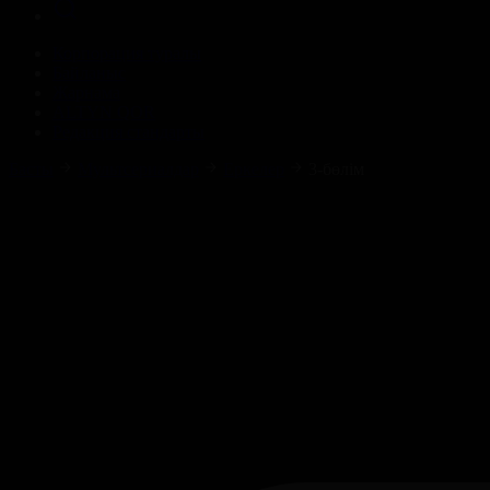
Корпорация туралы
Байланыс
Жарнама
ALTYN QOR
Редакция стандарты
Басты
Мультсериалдар
Еркелер
3-бөлім