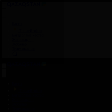
Басты
Тікелей эфир
Бағдарлама кестесі
Жаңалықтар
Жобалар
Телехикаялар
Басты
Тікелей эфир
Бағдарлама кестесі
Жаңалықтар
Жобалар
Телехикаялар