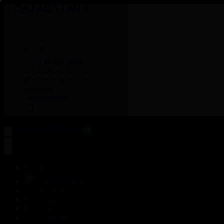
Басты
Тікелей эфир
Бағдарлама кестесі
Жаңалықтар
Жобалар
Телехикаялар
Басты
Тікелей эфир
Бағдарлама кестесі
Жаңалықтар
Жобалар
Телехикаялар