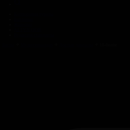
Корпорация туралы
Байланыс
Жарнама
ALTYN QOR
Редакция стандарты
Басты
Мультсериалдар
Достық даңғылы
18-бөлім