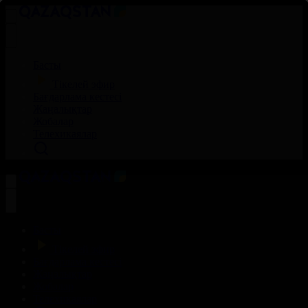
Басты
Тікелей эфир
Бағдарлама кестесі
Жаңалықтар
Жобалар
Телехикаялар
Басты
Тікелей эфир
Бағдарлама кестесі
Жаңалықтар
Жобалар
Телехикаялар