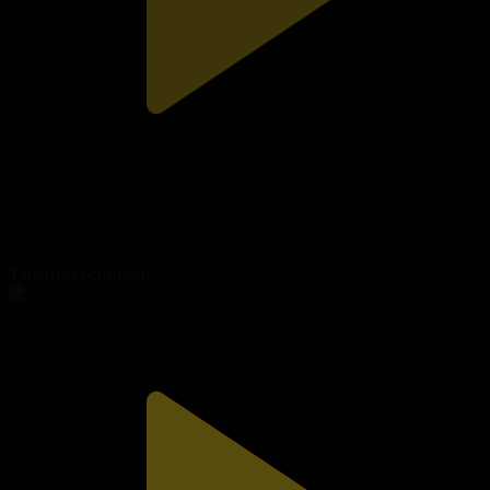
25-бөлім
Достық даңғылы
13.02.2019, 16:43
Танымал бейнелер