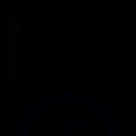
308-бөлім
Сезім мен серт
31.07.2026, 20:10
Басты
Тікелей эфир
Бағдарлама кестесі
Жаңалықтар
Жобалар
Телехикаялар
Мультсериалдар
Видеоархив