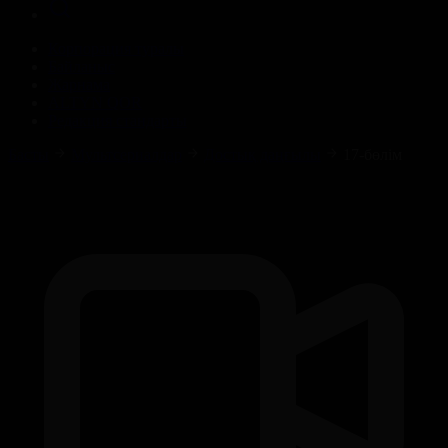
Корпорация туралы
Байланыс
Жарнама
ALTYN QOR
Редакция стандарты
Басты
Мультсериалдар
Достық даңғылы
17-бөлім