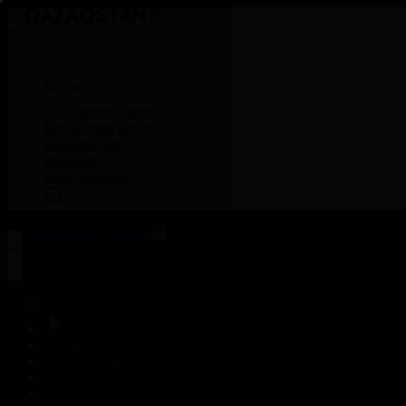
Басты
Тікелей эфир
Бағдарлама кестесі
Жаңалықтар
Жобалар
Телехикаялар
Басты
Тікелей эфир
Бағдарлама кестесі
Жаңалықтар
Жобалар
Телехикаялар