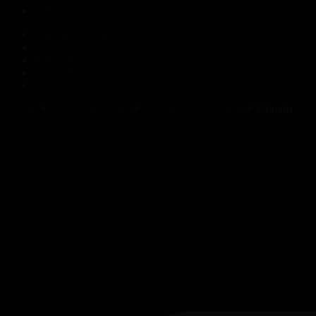
Корпорация туралы
Байланыс
Жарнама
ALTYN QOR
Редакция стандарты
Басты
Мультсериалдар
Шахмат патшалығы
5-бөлім