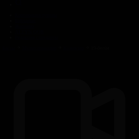
Корпорация туралы
Байланыс
Жарнама
ALTYN QOR
Редакция стандарты
Басты
Мультсериалдар
Көжектер
19-бөлім