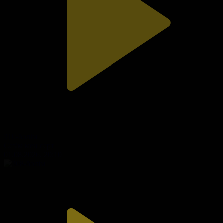
310-бөлім
Сезім мен серт
01.08.2026, 20:10