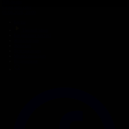
309-бөлім
Сезім мен серт
01.08.2026, 20:00
Басты
Тікелей эфир
Бағдарлама кестесі
Жаңалықтар
Жобалар
Телехикаялар
Мультсериалдар
Видеоархив