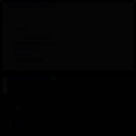
Басты
Тікелей эфир
Бағдарлама кестесі
Жаңалықтар
Жобалар
Телехикаялар
Басты
Тікелей эфир
Бағдарлама кестесі
Жаңалықтар
Жобалар
Телехикаялар