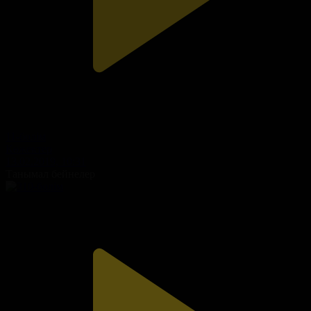
11-бөлім
Көжектер
13.02.2019, 10:31
Танымал бейнелер