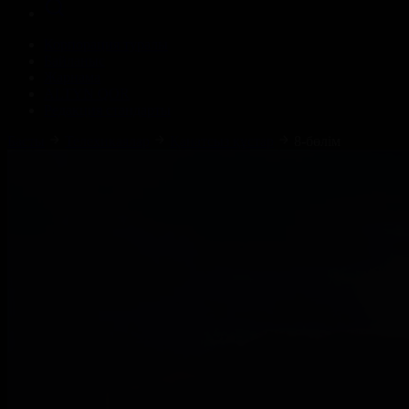
Корпорация туралы
Байланыс
Жарнама
ALTYN QOR
Редакция стандарты
Басты
Телехикаялар
Қанатсыз құстар
8-бөлім