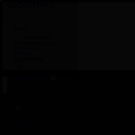
Басты
Тікелей эфир
Бағдарлама кестесі
Жаңалықтар
Жобалар
Телехикаялар
Басты
Тікелей эфир
Бағдарлама кестесі
Жаңалықтар
Жобалар
Телехикаялар