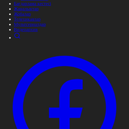
Бағдарлама кестесі
Жаңалықтар
Жобалар
Телехикаялар
Мультсериалдар
Видеоархив