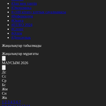
#Заң мен тәртіп
#Экономика
#«100 кітап» ұлттық сауалнамасы
#Референдум
#Оқиға
#EURO 2024
#Спорт
#Әлем
#Денсаулық
Жаңалықтар табылмады
Жаңалықтар мұрағаты
МАУСЫМ 2026
Дс
Сс
Ср
Бс
Жм
Сн
Жк
1
2
3
4
5
6
7