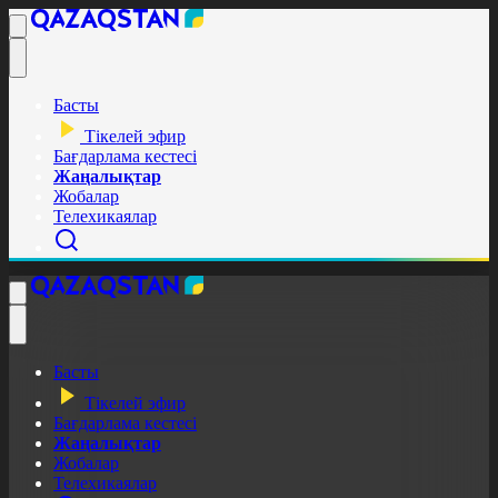
Басты
Тікелей эфир
Бағдарлама кестесі
Жаңалықтар
Жобалар
Телехикаялар
Басты
Тікелей эфир
Бағдарлама кестесі
Жаңалықтар
Жобалар
Телехикаялар