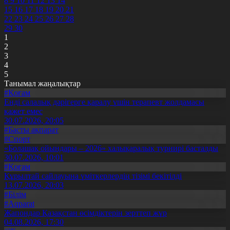
8
9
10
11
12
13
14
15
16
17
18
19
20
21
22
23
24
25
26
27
28
29
30
1
2
3
4
5
Танымал жаңалықтар
#Қоғам
Енді салалық дәрігерге қаралу үшін терапевт жолдамасы
қажет емес
30.07.2026, 20:05
#Басты ақпарат
#Спорт
«Болашақ ойындары – 2026» халықаралық турнирі басталды
30.07.2026, 10:01
#Қоғам
Құрылтай сайлауына үміткерлердің тізімі бекітілді
13.07.2026, 20:03
#Білім
#Aqparat
Жапондар Қазақстан өсімдіктерін зерттеп жүр
04.08.2026, 17:30