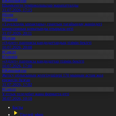
#Жаңалықтар
Шымкентте теміржолшылар марапатталды
31.07.2026, 17:15
#Білім
#Aqparat
«Тәуелсіздік ұрпақтары» грантын тағайындау жөніндегі
комиссияның қорытынды отырысы өтті
31.07.2026, 20:11
#Қоғам
«Әділет» партиясы кандидаттардың тізімін бекітті
10.07.2026, 20:08
#Саясат
#Aqparat
«Әділет» партиясы кандидаттар тізімін бекітті
10.07.2026, 17:00
#Жаңалықтар
Жетісу облысының жүргізушілері 170 мыңнан астам жол
ережесін бұзған
31.07.2026, 17:02
#Саясат
Ұлттық теледебат жаңа форматта өтті
30.07.2026, 10:18
Басты
Тікелей эфир