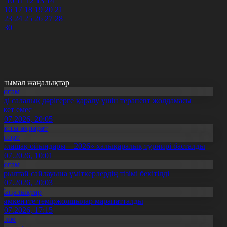
9
10
11
12
13
14
5
16
17
18
19
20
21
2
23
24
25
26
27
28
9
30
анымал жаңалықтар
Қоғам
нді салалық дәрігерге қаралу үшін терапевт жолдамасы
ажет емес
0.07.2026, 20:05
Басты ақпарат
Спорт
Болашақ ойындары – 2026» халықаралық турнирі басталды
0.07.2026, 10:01
Қоғам
ұрылтай сайлауына үміткерлердің тізімі бекітілді
3.07.2026, 20:03
Жаңалықтар
ымкентте теміржолшылар марапатталды
1.07.2026, 17:15
Білім