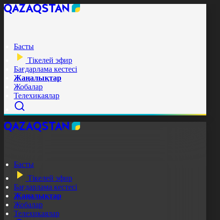
Басты
Тікелей эфир
Бағдарлама кестесі
Жаңалықтар
Жобалар
Телехикаялар
Басты
Тікелей эфир
Бағдарлама кестесі
Жаңалықтар
Жобалар
Телехикаялар