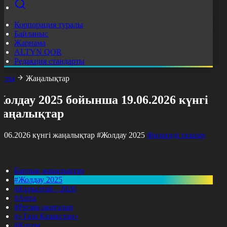
Корпорация туралы
Байланыс
Жарнама
ALTYN QOR
Редакция стандарты
асты
Жаңалықтар
олдау 2025 бойынша 19.06.2026 күнгі
жаңалықтар
9.06.2026 күнгі жаңалықтар
#Жолдау 2025
Фильтрді тазалау
Барлық жаңалықтар
#Жолдау 2025
#Құрылтай - 2026
#Апта
#Ресми оқиғалар
#«Таза Қазақстан»
#Қоғам