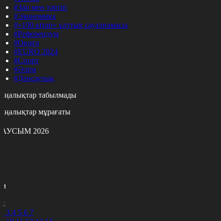
#Заң мен тәртіп
#Экономика
#«100 кітап» ұлттық сауалнамасы
#Референдум
#Оқиға
#EURO 2024
#Спорт
#Әлем
#Денсаулық
аңалықтар табылмады
аңалықтар мұрағаты
АУСЫМ 2026
с
с
р
с
м
н
к
2
3
4
5
6
7