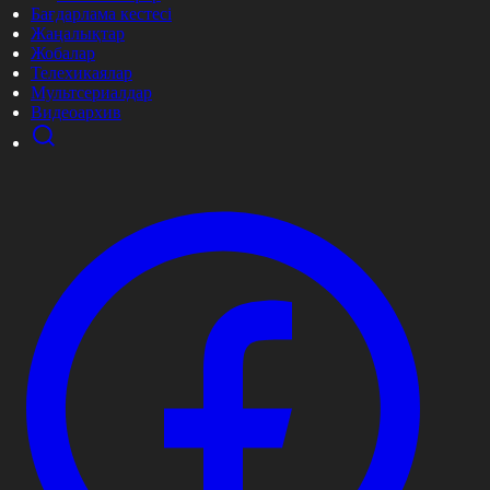
Бағдарлама кестесі
Жаңалықтар
Жобалар
Телехикаялар
Мультсериалдар
Видеоархив