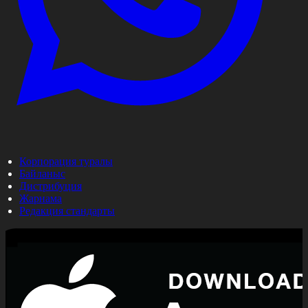
Корпорация туралы
Байланыс
Дистрибуция
Жарнама
Редакция стандарты