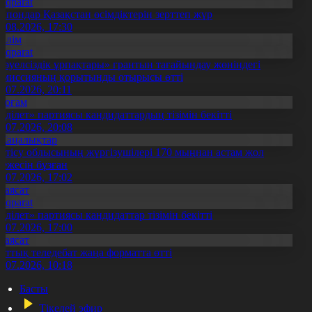
Aqparat
апондар Қазақстан өсімдіктерін зерттеп жүр
4.08.2026, 17:30
Білім
Aqparat
Тәуелсіздік ұрпақтары» грантын тағайындау жөніндегі
омиссияның қорытынды отырысы өтті
1.07.2026, 20:11
Қоғам
Әділет» партиясы кандидаттардың тізімін бекітті
0.07.2026, 20:08
Жаңалықтар
етісу облысының жүргізушілері 170 мыңнан астам жол
режесін бұзған
1.07.2026, 17:02
Саясат
Aqparat
Әділет» партиясы кандидаттар тізімін бекітті
0.07.2026, 17:00
Саясат
лттық теледебат жаңа форматта өтті
0.07.2026, 10:18
Басты
Тікелей эфир