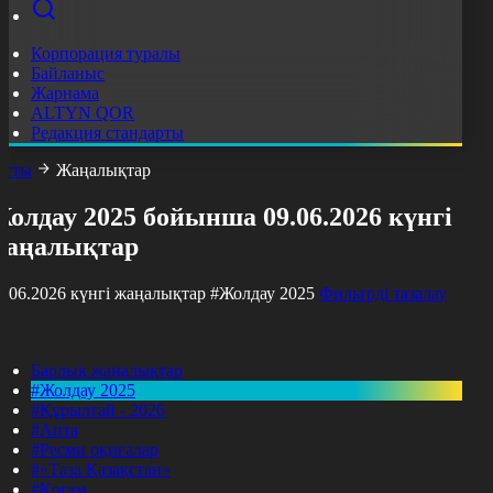
Корпорация туралы
Байланыс
Жарнама
ALTYN QOR
Редакция стандарты
асты
Жаңалықтар
олдау 2025 бойынша 09.06.2026 күнгі
жаңалықтар
9.06.2026 күнгі жаңалықтар
#Жолдау 2025
Фильтрді тазалау
Барлық жаңалықтар
#Жолдау 2025
#Құрылтай - 2026
#Апта
#Ресми оқиғалар
#«Таза Қазақстан»
#Қоғам