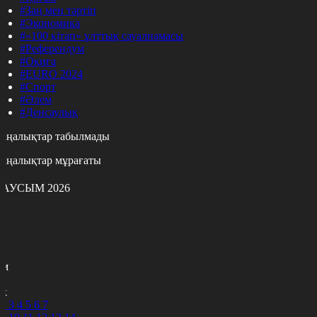
#Заң мен тәртіп
#Экономика
#«100 кітап» ұлттық сауалнамасы
#Референдум
#Оқиға
#EURO 2024
#Спорт
#Әлем
#Денсаулық
аңалықтар табылмады
аңалықтар мұрағаты
АУСЫМ 2026
с
с
р
с
м
н
к
2
3
4
5
6
7