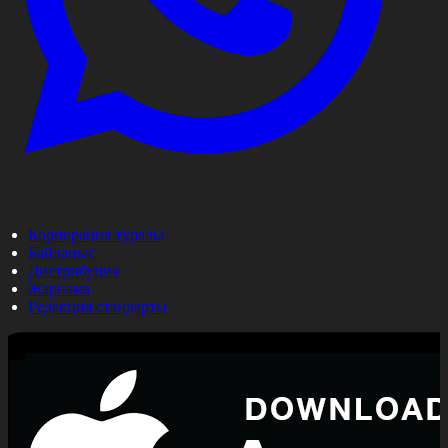
Корпорация туралы
Байланыс
Дистрибуция
Жарнама
Редакция стандарты