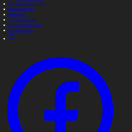
Бағдарлама кестесі
Жаңалықтар
Жобалар
Телехикаялар
Мультсериалдар
Видеоархив