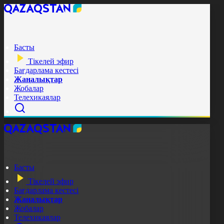
Басты
Тікелей эфир
Бағдарлама кестесі
Жаңалықтар
Жобалар
Телехикаялар
Басты
Тікелей эфир
Бағдарлама кестесі
Жаңалықтар
Жобалар
Телехикаялар