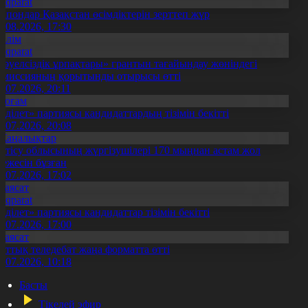
Aqparat
апондар Қазақстан өсімдіктерін зерттеп жүр
4.08.2026, 17:30
Білім
Aqparat
Тәуелсіздік ұрпақтары» грантын тағайындау жөніндегі
омиссияның қорытынды отырысы өтті
1.07.2026, 20:11
Қоғам
Әділет» партиясы кандидаттардың тізімін бекітті
0.07.2026, 20:08
Жаңалықтар
етісу облысының жүргізушілері 170 мыңнан астам жол
режесін бұзған
1.07.2026, 17:02
Саясат
Aqparat
Әділет» партиясы кандидаттар тізімін бекітті
0.07.2026, 17:00
Саясат
лттық теледебат жаңа форматта өтті
0.07.2026, 10:18
Басты
Тікелей эфир