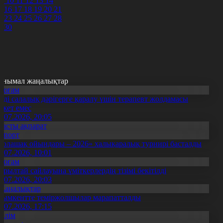
9
10
11
12
13
14
5
16
17
18
19
20
21
2
23
24
25
26
27
28
9
30
анымал жаңалықтар
Қоғам
нді салалық дәрігерге қаралу үшін терапевт жолдамасы
ажет емес
0.07.2026, 20:05
Басты ақпарат
Спорт
Болашақ ойындары – 2026» халықаралық турнирі басталды
0.07.2026, 10:01
Қоғам
ұрылтай сайлауына үміткерлердің тізімі бекітілді
3.07.2026, 20:03
Жаңалықтар
ымкентте теміржолшылар марапатталды
1.07.2026, 17:15
Білім